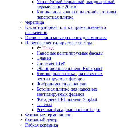
Утолщённый террасный, ландшафтный
керамогранит 20 мм
Клинкерные колпаки на столбы, отливы,
парапетная плитка
Черепица
Кислотоупорная плитка промышленного
назначения
Готовые системные решения для монтажа
Навесные вентилируемые фасады
Назад
Навесные вентилируемые фасады
Сланец
Системы НВФ
Облицовочные панели Rockpanel
Клинкерная плитка для навесных
вентилируемых фасадов
Фиброцементные панели
Бетонная плитка для навесных
вентилируемых фасадов
Фасадные HPL-панели Sloplast
Тавелла
Реечные фасадные панели Legro
Фасадные термопанели
Фасадный декор
Гибкая керамика