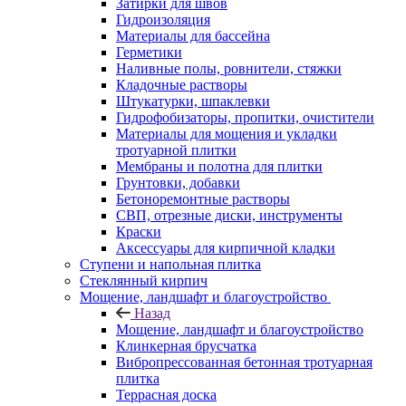
Затирки для швов
Гидроизоляция
Материалы для бассейна
Герметики
Наливные полы, ровнители, стяжки
Кладочные растворы
Штукатурки, шпаклевки
Гидрофобизаторы, пропитки, очистители
Материалы для мощения и укладки
тротуарной плитки
Мембраны и полотна для плитки
Грунтовки, добавки
Бетоноремонтные растворы
СВП, отрезные диски, инструменты
Краски
Аксессуары для кирпичной кладки
Ступени и напольная плитка
Cтеклянный кирпич
Мощение, ландшафт и благоустройство
Назад
Мощение, ландшафт и благоустройство
Клинкерная брусчатка
Вибропрессованная бетонная тротуарная
плитка
Террасная доска