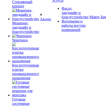
Услуги
Cтеклянный
кирпич
Фасад,
ландшафт и
благоустройство
Maters
Бр
Акции
Интерьеры и
Мощение,
работы внутри
ландшафт и
помещений
благоустройство
Черепица
Кислотоупорная
плитка
промышленного
назначения
Готовые
системные