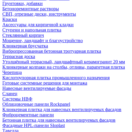
Грунтовки, добавки
Бетоноремонтные растворы
СВП, отрезные диски, инструменты
Краски
Аксессуары для кирпичной кладки
Ступени и напольная плитка
Cтеклянный кирпич
Мощение, ландшафт и благоустройство
Клинкерная брусчатка
Вибропрессованная бетонная тротуарная плитка
Террасная доска
Утолщённый террасный, ландшафтный керамогранит 20 мм
Клинкерные колпаки на столбы, отливы, парапетная плитка
Черепица
Кислотоупорная плитка промышленного назначения
Готовые системные решения для монтажа
Навесные вентилируемые фасады
Сланец
Системы НВФ
Облицовочные панели Rockpanel
Клинкерная плитка для навесных вентилируемых фасадов
Фиброцементные панели
Бетонная плитка для навесных вентилируемых фасадов
Фасадные HPL-панели Sloplast
Тавелла