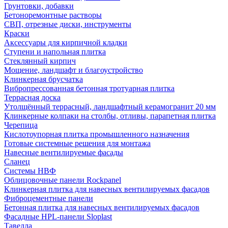
Грунтовки, добавки
Бетоноремонтные растворы
СВП, отрезные диски, инструменты
Краски
Аксессуары для кирпичной кладки
Ступени и напольная плитка
Cтеклянный кирпич
Мощение, ландшафт и благоустройство
Клинкерная брусчатка
Вибропрессованная бетонная тротуарная плитка
Террасная доска
Утолщённый террасный, ландшафтный керамогранит 20 мм
Клинкерные колпаки на столбы, отливы, парапетная плитка
Черепица
Кислотоупорная плитка промышленного назначения
Готовые системные решения для монтажа
Навесные вентилируемые фасады
Сланец
Системы НВФ
Облицовочные панели Rockpanel
Клинкерная плитка для навесных вентилируемых фасадов
Фиброцементные панели
Бетонная плитка для навесных вентилируемых фасадов
Фасадные HPL-панели Sloplast
Тавелла