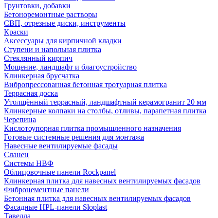
Грунтовки, добавки
Бетоноремонтные растворы
СВП, отрезные диски, инструменты
Краски
Аксессуары для кирпичной кладки
Ступени и напольная плитка
Cтеклянный кирпич
Мощение, ландшафт и благоустройство
Клинкерная брусчатка
Вибропрессованная бетонная тротуарная плитка
Террасная доска
Утолщённый террасный, ландшафтный керамогранит 20 мм
Клинкерные колпаки на столбы, отливы, парапетная плитка
Черепица
Кислотоупорная плитка промышленного назначения
Готовые системные решения для монтажа
Навесные вентилируемые фасады
Сланец
Системы НВФ
Облицовочные панели Rockpanel
Клинкерная плитка для навесных вентилируемых фасадов
Фиброцементные панели
Бетонная плитка для навесных вентилируемых фасадов
Фасадные HPL-панели Sloplast
Тавелла