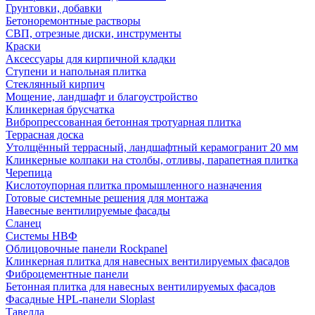
Грунтовки, добавки
Бетоноремонтные растворы
СВП, отрезные диски, инструменты
Краски
Аксессуары для кирпичной кладки
Ступени и напольная плитка
Cтеклянный кирпич
Мощение, ландшафт и благоустройство
Клинкерная брусчатка
Вибропрессованная бетонная тротуарная плитка
Террасная доска
Утолщённый террасный, ландшафтный керамогранит 20 мм
Клинкерные колпаки на столбы, отливы, парапетная плитка
Черепица
Кислотоупорная плитка промышленного назначения
Готовые системные решения для монтажа
Навесные вентилируемые фасады
Сланец
Системы НВФ
Облицовочные панели Rockpanel
Клинкерная плитка для навесных вентилируемых фасадов
Фиброцементные панели
Бетонная плитка для навесных вентилируемых фасадов
Фасадные HPL-панели Sloplast
Тавелла