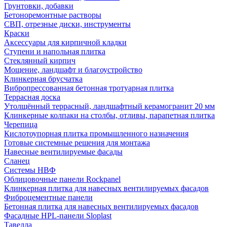
Грунтовки, добавки
Бетоноремонтные растворы
СВП, отрезные диски, инструменты
Краски
Аксессуары для кирпичной кладки
Ступени и напольная плитка
Cтеклянный кирпич
Мощение, ландшафт и благоустройство
Клинкерная брусчатка
Вибропрессованная бетонная тротуарная плитка
Террасная доска
Утолщённый террасный, ландшафтный керамогранит 20 мм
Клинкерные колпаки на столбы, отливы, парапетная плитка
Черепица
Кислотоупорная плитка промышленного назначения
Готовые системные решения для монтажа
Навесные вентилируемые фасады
Сланец
Системы НВФ
Облицовочные панели Rockpanel
Клинкерная плитка для навесных вентилируемых фасадов
Фиброцементные панели
Бетонная плитка для навесных вентилируемых фасадов
Фасадные HPL-панели Sloplast
Тавелла