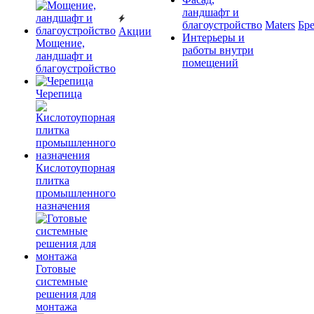
ландшафт и
благоустройство
Maters
Бр
Акции
Интерьеры и
Мощение,
работы внутри
ландшафт и
помещений
благоустройство
Черепица
Кислотоупорная
плитка
промышленного
назначения
Готовые
системные
решения для
монтажа