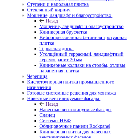
Ступени и напольная плитка
Cтеклянный кирпич
Мощение, ландшафт и благоустройство
Назад
Мощение, ландшафт и благоустройство
Клинкерная брусчатка
Вибропрессованная бетонная тротуарная
плитка
Террасная доска
Утолщённый террасный, ландшафтный
керамогранит 20 мм
Клинкерные колпаки на столбы, отливы,
парапетная плитка
Черепица
Кислотоупорная плитка промышленного
назначения
Готовые системные решения для монтажа
Навесные вентилируемые фасады
Назад
Навесные вентилируемые фасады
Сланец
Системы НВФ
Облицовочные панели Rockpanel
Клинкерная плитка для навесных
вентилируемых фасадов