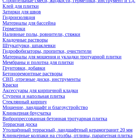
Строительные смеси, жидкости, герметики, инструмент и т.д.
Клей для плитки
Затирки для швов
Гидроизоляция
Материалы для бассейна
Герметики
Наливные полы, ровнители, стяжки
Кладочные растворы
Штукатурки, шпаклевки
Гидрофобизаторы, пропитки, очистители
Материалы для мощения и укладки тротуарной плитки
Мембраны и полотна для плитки
Грунтовки, добавки
Бетоноремонтные растворы
СВП, отрезные диски, инструменты
Краски
Аксессуары для кирпичной кладки
Ступени и напольная плитка
Cтеклянный кирпич
Мощение, ландшафт и благоустройство
Клинкерная брусчатка
Вибропрессованная бетонная тротуарная плитка
Террасная доска
Утолщённый террасный, ландшафтный керамогранит 20 мм
Клинкерные колпаки на столбы, отливы, парапетная плитка