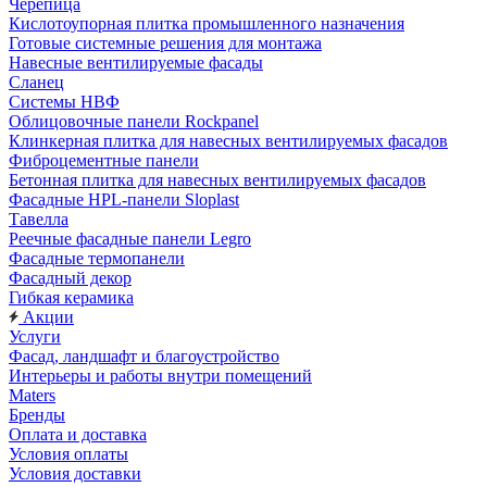
Черепица
Кислотоупорная плитка промышленного назначения
Готовые системные решения для монтажа
Навесные вентилируемые фасады
Сланец
Системы НВФ
Облицовочные панели Rockpanel
Клинкерная плитка для навесных вентилируемых фасадов
Фиброцементные панели
Бетонная плитка для навесных вентилируемых фасадов
Фасадные HPL-панели Sloplast
Тавелла
Реечные фасадные панели Legro
Фасадные термопанели
Фасадный декор
Гибкая керамика
Акции
Услуги
Фасад, ландшафт и благоустройство
Интерьеры и работы внутри помещений
Maters
Бренды
Оплата и доставка
Условия оплаты
Условия доставки