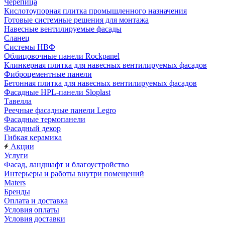
Черепица
Кислотоупорная плитка промышленного назначения
Готовые системные решения для монтажа
Навесные вентилируемые фасады
Сланец
Системы НВФ
Облицовочные панели Rockpanel
Клинкерная плитка для навесных вентилируемых фасадов
Фиброцементные панели
Бетонная плитка для навесных вентилируемых фасадов
Фасадные HPL-панели Sloplast
Тавелла
Реечные фасадные панели Legro
Фасадные термопанели
Фасадный декор
Гибкая керамика
Акции
Услуги
Фасад, ландшафт и благоустройство
Интерьеры и работы внутри помещений
Maters
Бренды
Оплата и доставка
Условия оплаты
Условия доставки