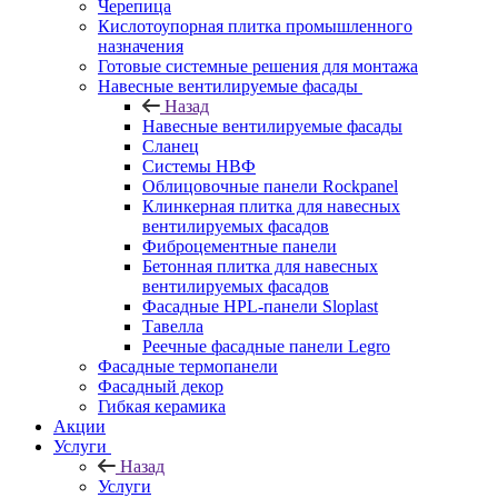
Черепица
Кислотоупорная плитка промышленного
назначения
Готовые системные решения для монтажа
Навесные вентилируемые фасады
Назад
Навесные вентилируемые фасады
Сланец
Системы НВФ
Облицовочные панели Rockpanel
Клинкерная плитка для навесных
вентилируемых фасадов
Фиброцементные панели
Бетонная плитка для навесных
вентилируемых фасадов
Фасадные HPL-панели Sloplast
Тавелла
Реечные фасадные панели Legro
Фасадные термопанели
Фасадный декор
Гибкая керамика
Акции
Услуги
Назад
Услуги