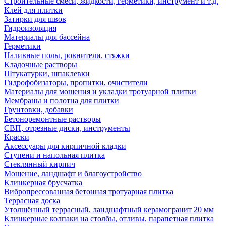
Строительные смеси, жидкости, герметики, инструмент и т.д.
Клей для плитки
Затирки для швов
Гидроизоляция
Материалы для бассейна
Герметики
Наливные полы, ровнители, стяжки
Кладочные растворы
Штукатурки, шпаклевки
Гидрофобизаторы, пропитки, очистители
Материалы для мощения и укладки тротуарной плитки
Мембраны и полотна для плитки
Грунтовки, добавки
Бетоноремонтные растворы
СВП, отрезные диски, инструменты
Краски
Аксессуары для кирпичной кладки
Ступени и напольная плитка
Cтеклянный кирпич
Мощение, ландшафт и благоустройство
Клинкерная брусчатка
Вибропрессованная бетонная тротуарная плитка
Террасная доска
Утолщённый террасный, ландшафтный керамогранит 20 мм
Клинкерные колпаки на столбы, отливы, парапетная плитка