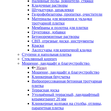
Наливные полы, ровнители, стяжки
Кладочные растворы
Штукатурки, шпаклевки
Гидрофобизаторы, пропитки, очистители
Материалы для мощения и укладки
тротуарной плитки
Мембраны и полотна для плитки
Грунтовки, добавки
Бетоноремонтные растворы
СВП, отрезные диски, инструменты
Краски
Аксессуары для кирпичной кладки
Ступени и напольная плитка
Cтеклянный кирпич
Мощение, ландшафт и благоустройство
Назад
Мощение, ландшафт и благоустройство
Клинкерная брусчатка
Вибропрессованная бетонная тротуарная
плитка
Террасная доска
Утолщённый террасный, ландшафтный
керамогранит 20 мм
Клинкерные колпаки на столбы, отливы,
парапетная плитка