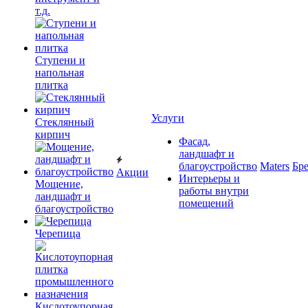
т.д.
Ступени и
напольная
плитка
Услуги
Cтеклянный
кирпич
Фасад,
ландшафт и
благоустройство
Maters
Бр
Акции
Интерьеры и
Мощение,
работы внутри
ландшафт и
помещений
благоустройство
Черепица
Кислотоупорная