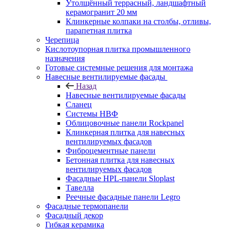
Утолщённый террасный, ландшафтный
керамогранит 20 мм
Клинкерные колпаки на столбы, отливы,
парапетная плитка
Черепица
Кислотоупорная плитка промышленного
назначения
Готовые системные решения для монтажа
Навесные вентилируемые фасады
Назад
Навесные вентилируемые фасады
Сланец
Системы НВФ
Облицовочные панели Rockpanel
Клинкерная плитка для навесных
вентилируемых фасадов
Фиброцементные панели
Бетонная плитка для навесных
вентилируемых фасадов
Фасадные HPL-панели Sloplast
Тавелла
Реечные фасадные панели Legro
Фасадные термопанели
Фасадный декор
Гибкая керамика