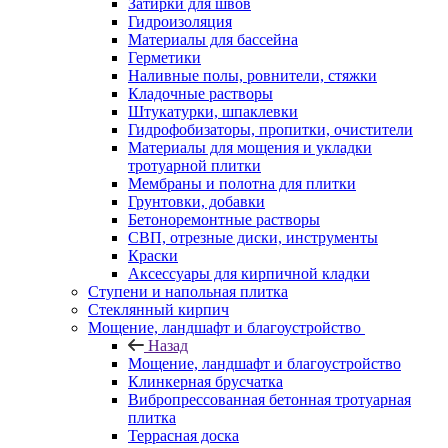
Затирки для швов
Гидроизоляция
Материалы для бассейна
Герметики
Наливные полы, ровнители, стяжки
Кладочные растворы
Штукатурки, шпаклевки
Гидрофобизаторы, пропитки, очистители
Материалы для мощения и укладки
тротуарной плитки
Мембраны и полотна для плитки
Грунтовки, добавки
Бетоноремонтные растворы
СВП, отрезные диски, инструменты
Краски
Аксессуары для кирпичной кладки
Ступени и напольная плитка
Cтеклянный кирпич
Мощение, ландшафт и благоустройство
Назад
Мощение, ландшафт и благоустройство
Клинкерная брусчатка
Вибропрессованная бетонная тротуарная
плитка
Террасная доска