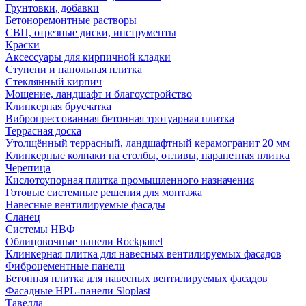
Грунтовки, добавки
Бетоноремонтные растворы
СВП, отрезные диски, инструменты
Краски
Аксессуары для кирпичной кладки
Ступени и напольная плитка
Cтеклянный кирпич
Мощение, ландшафт и благоустройство
Клинкерная брусчатка
Вибропрессованная бетонная тротуарная плитка
Террасная доска
Утолщённый террасный, ландшафтный керамогранит 20 мм
Клинкерные колпаки на столбы, отливы, парапетная плитка
Черепица
Кислотоупорная плитка промышленного назначения
Готовые системные решения для монтажа
Навесные вентилируемые фасады
Сланец
Системы НВФ
Облицовочные панели Rockpanel
Клинкерная плитка для навесных вентилируемых фасадов
Фиброцементные панели
Бетонная плитка для навесных вентилируемых фасадов
Фасадные HPL-панели Sloplast
Тавелла