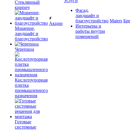
Услуги
Cтеклянный
кирпич
Фасад,
ландшафт и
благоустройство
Maters
Бр
Акции
Интерьеры и
Мощение,
работы внутри
ландшафт и
помещений
благоустройство
Черепица
Кислотоупорная
плитка
промышленного
назначения
Готовые
системные