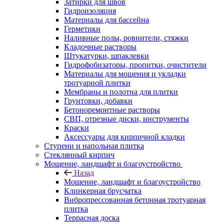
Затирки для швов
Гидроизоляция
Материалы для бассейна
Герметики
Наливные полы, ровнители, стяжки
Кладочные растворы
Штукатурки, шпаклевки
Гидрофобизаторы, пропитки, очистители
Материалы для мощения и укладки
тротуарной плитки
Мембраны и полотна для плитки
Грунтовки, добавки
Бетоноремонтные растворы
СВП, отрезные диски, инструменты
Краски
Аксессуары для кирпичной кладки
Ступени и напольная плитка
Cтеклянный кирпич
Мощение, ландшафт и благоустройство
Назад
Мощение, ландшафт и благоустройство
Клинкерная брусчатка
Вибропрессованная бетонная тротуарная
плитка
Террасная доска