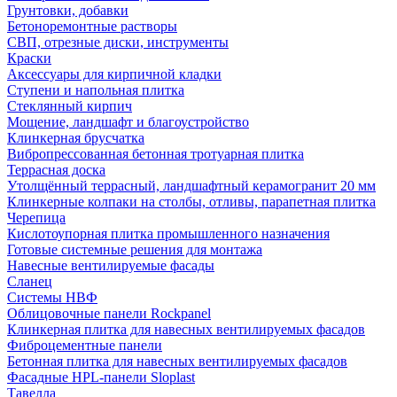
Грунтовки, добавки
Бетоноремонтные растворы
СВП, отрезные диски, инструменты
Краски
Аксессуары для кирпичной кладки
Ступени и напольная плитка
Cтеклянный кирпич
Мощение, ландшафт и благоустройство
Клинкерная брусчатка
Вибропрессованная бетонная тротуарная плитка
Террасная доска
Утолщённый террасный, ландшафтный керамогранит 20 мм
Клинкерные колпаки на столбы, отливы, парапетная плитка
Черепица
Кислотоупорная плитка промышленного назначения
Готовые системные решения для монтажа
Навесные вентилируемые фасады
Сланец
Системы НВФ
Облицовочные панели Rockpanel
Клинкерная плитка для навесных вентилируемых фасадов
Фиброцементные панели
Бетонная плитка для навесных вентилируемых фасадов
Фасадные HPL-панели Sloplast
Тавелла