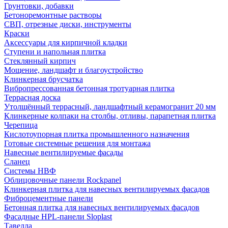
Грунтовки, добавки
Бетоноремонтные растворы
СВП, отрезные диски, инструменты
Краски
Аксессуары для кирпичной кладки
Ступени и напольная плитка
Cтеклянный кирпич
Мощение, ландшафт и благоустройство
Клинкерная брусчатка
Вибропрессованная бетонная тротуарная плитка
Террасная доска
Утолщённый террасный, ландшафтный керамогранит 20 мм
Клинкерные колпаки на столбы, отливы, парапетная плитка
Черепица
Кислотоупорная плитка промышленного назначения
Готовые системные решения для монтажа
Навесные вентилируемые фасады
Сланец
Системы НВФ
Облицовочные панели Rockpanel
Клинкерная плитка для навесных вентилируемых фасадов
Фиброцементные панели
Бетонная плитка для навесных вентилируемых фасадов
Фасадные HPL-панели Sloplast
Тавелла