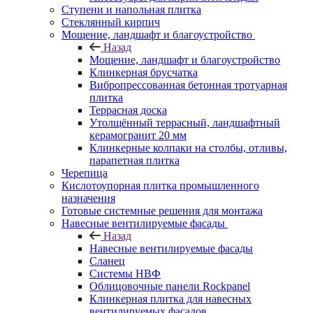
Ступени и напольная плитка
Cтеклянный кирпич
Мощение, ландшафт и благоустройство
Назад
Мощение, ландшафт и благоустройство
Клинкерная брусчатка
Вибропрессованная бетонная тротуарная
плитка
Террасная доска
Утолщённый террасный, ландшафтный
керамогранит 20 мм
Клинкерные колпаки на столбы, отливы,
парапетная плитка
Черепица
Кислотоупорная плитка промышленного
назначения
Готовые системные решения для монтажа
Навесные вентилируемые фасады
Назад
Навесные вентилируемые фасады
Сланец
Системы НВФ
Облицовочные панели Rockpanel
Клинкерная плитка для навесных
вентилируемых фасадов