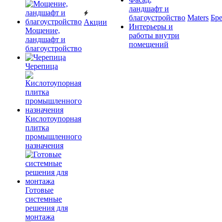
ландшафт и
благоустройство
Maters
Бр
Акции
Интерьеры и
Мощение,
работы внутри
ландшафт и
помещений
благоустройство
Черепица
Кислотоупорная
плитка
промышленного
назначения
Готовые
системные
решения для
монтажа