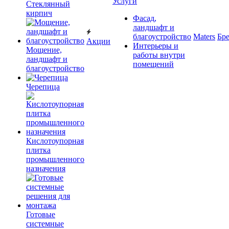
Услуги
Cтеклянный
кирпич
Фасад,
ландшафт и
благоустройство
Maters
Бр
Акции
Интерьеры и
Мощение,
работы внутри
ландшафт и
помещений
благоустройство
Черепица
Кислотоупорная
плитка
промышленного
назначения
Готовые
системные