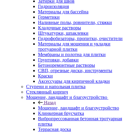
Затирки для швов
Гидроизоляция
Материалы для бассейна
Герметики
Наливные полы, ровнители, стяжки
Кладочные растворы
Штукатурки, шпаклевки
Гидрофобизаторы, пропитки, очистители
Материалы для мощения и укладки
тротуарной плитки
Мембраны и полотна для плитки
Грунтовки, добавки
Бетоноремонтные растворы
СВП, отрезные диски, инструменты
Краски
Аксессуары для кирпичной кладки
Ступени и напольная плитка
Cтеклянный кирпич
Мощение, ландшафт и благоустройство
Назад
Мощение, ландшафт и благоустройство
Клинкерная брусчатка
Вибропрессованная бетонная тротуарная
плитка
Террасная доска