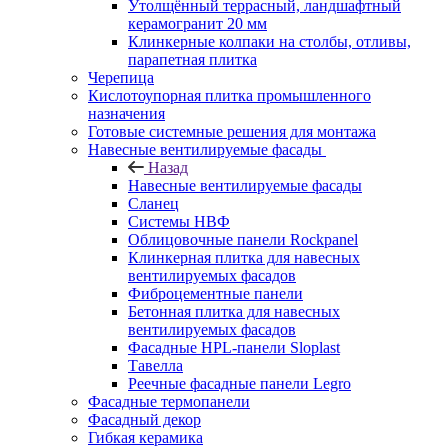
Утолщённый террасный, ландшафтный
керамогранит 20 мм
Клинкерные колпаки на столбы, отливы,
парапетная плитка
Черепица
Кислотоупорная плитка промышленного
назначения
Готовые системные решения для монтажа
Навесные вентилируемые фасады
Назад
Навесные вентилируемые фасады
Сланец
Системы НВФ
Облицовочные панели Rockpanel
Клинкерная плитка для навесных
вентилируемых фасадов
Фиброцементные панели
Бетонная плитка для навесных
вентилируемых фасадов
Фасадные HPL-панели Sloplast
Тавелла
Реечные фасадные панели Legro
Фасадные термопанели
Фасадный декор
Гибкая керамика