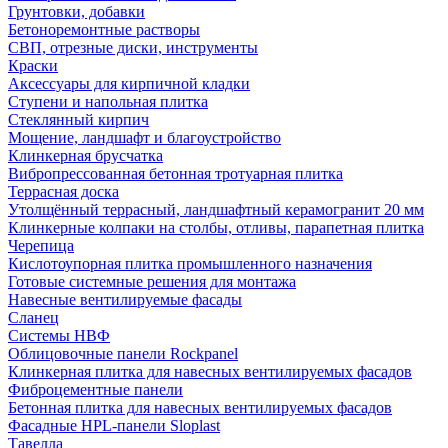
Грунтовки, добавки
Бетоноремонтные растворы
СВП, отрезные диски, инструменты
Краски
Аксессуары для кирпичной кладки
Ступени и напольная плитка
Cтеклянный кирпич
Мощение, ландшафт и благоустройство
Клинкерная брусчатка
Вибропрессованная бетонная тротуарная плитка
Террасная доска
Утолщённый террасный, ландшафтный керамогранит 20 мм
Клинкерные колпаки на столбы, отливы, парапетная плитка
Черепица
Кислотоупорная плитка промышленного назначения
Готовые системные решения для монтажа
Навесные вентилируемые фасады
Сланец
Системы НВФ
Облицовочные панели Rockpanel
Клинкерная плитка для навесных вентилируемых фасадов
Фиброцементные панели
Бетонная плитка для навесных вентилируемых фасадов
Фасадные HPL-панели Sloplast
Тавелла