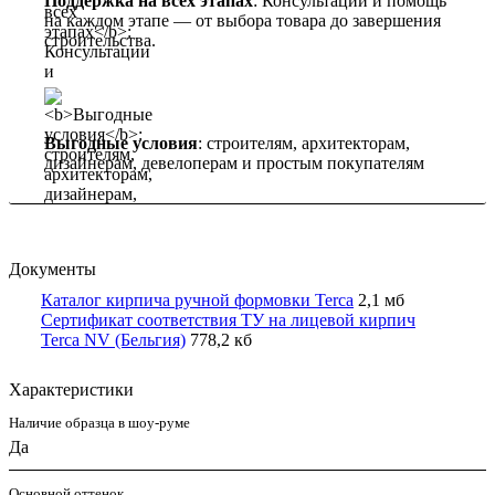
Поддержка на всех этапах
: Консультации и помощь
на каждом этапе — от выбора товара до завершения
строительства.
Выгодные условия
: строителям, архитекторам,
дизайнерам, девелоперам и простым покупателям
Документы
Каталог кирпича ручной формовки Terca
2,1 мб
Сертификат соответствия ТУ на лицевой кирпич
Terca NV (Бельгия)
778,2 кб
Характеристики
Наличие образца в шоу-руме
Да
Основной оттенок