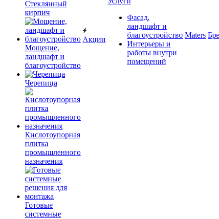
Услуги
Cтеклянный
кирпич
Фасад,
ландшафт и
благоустройство
Maters
Бр
Акции
Интерьеры и
Мощение,
работы внутри
ландшафт и
помещений
благоустройство
Черепица
Кислотоупорная
плитка
промышленного
назначения
Готовые
системные