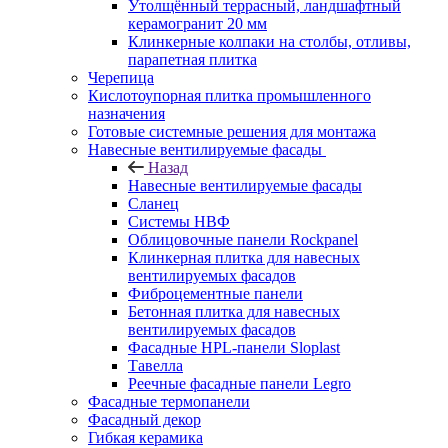
Утолщённый террасный, ландшафтный
керамогранит 20 мм
Клинкерные колпаки на столбы, отливы,
парапетная плитка
Черепица
Кислотоупорная плитка промышленного
назначения
Готовые системные решения для монтажа
Навесные вентилируемые фасады
Назад
Навесные вентилируемые фасады
Сланец
Системы НВФ
Облицовочные панели Rockpanel
Клинкерная плитка для навесных
вентилируемых фасадов
Фиброцементные панели
Бетонная плитка для навесных
вентилируемых фасадов
Фасадные HPL-панели Sloplast
Тавелла
Реечные фасадные панели Legro
Фасадные термопанели
Фасадный декор
Гибкая керамика