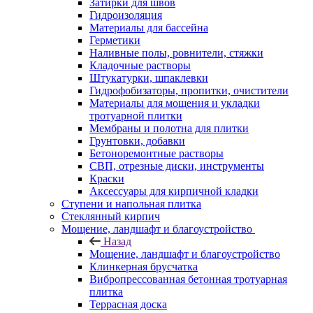
Затирки для швов
Гидроизоляция
Материалы для бассейна
Герметики
Наливные полы, ровнители, стяжки
Кладочные растворы
Штукатурки, шпаклевки
Гидрофобизаторы, пропитки, очистители
Материалы для мощения и укладки
тротуарной плитки
Мембраны и полотна для плитки
Грунтовки, добавки
Бетоноремонтные растворы
СВП, отрезные диски, инструменты
Краски
Аксессуары для кирпичной кладки
Ступени и напольная плитка
Cтеклянный кирпич
Мощение, ландшафт и благоустройство
Назад
Мощение, ландшафт и благоустройство
Клинкерная брусчатка
Вибропрессованная бетонная тротуарная
плитка
Террасная доска