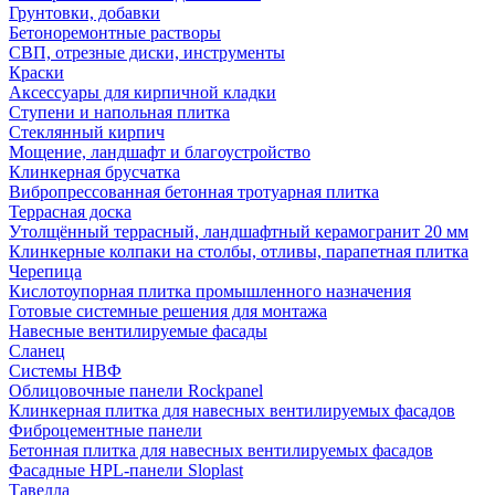
Грунтовки, добавки
Бетоноремонтные растворы
СВП, отрезные диски, инструменты
Краски
Аксессуары для кирпичной кладки
Ступени и напольная плитка
Cтеклянный кирпич
Мощение, ландшафт и благоустройство
Клинкерная брусчатка
Вибропрессованная бетонная тротуарная плитка
Террасная доска
Утолщённый террасный, ландшафтный керамогранит 20 мм
Клинкерные колпаки на столбы, отливы, парапетная плитка
Черепица
Кислотоупорная плитка промышленного назначения
Готовые системные решения для монтажа
Навесные вентилируемые фасады
Сланец
Системы НВФ
Облицовочные панели Rockpanel
Клинкерная плитка для навесных вентилируемых фасадов
Фиброцементные панели
Бетонная плитка для навесных вентилируемых фасадов
Фасадные HPL-панели Sloplast
Тавелла