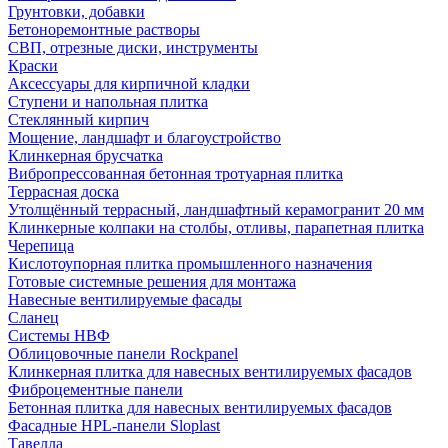
Грунтовки, добавки
Бетоноремонтные растворы
СВП, отрезные диски, инструменты
Краски
Аксессуары для кирпичной кладки
Ступени и напольная плитка
Cтеклянный кирпич
Мощение, ландшафт и благоустройство
Клинкерная брусчатка
Вибропрессованная бетонная тротуарная плитка
Террасная доска
Утолщённый террасный, ландшафтный керамогранит 20 мм
Клинкерные колпаки на столбы, отливы, парапетная плитка
Черепица
Кислотоупорная плитка промышленного назначения
Готовые системные решения для монтажа
Навесные вентилируемые фасады
Сланец
Системы НВФ
Облицовочные панели Rockpanel
Клинкерная плитка для навесных вентилируемых фасадов
Фиброцементные панели
Бетонная плитка для навесных вентилируемых фасадов
Фасадные HPL-панели Sloplast
Тавелла