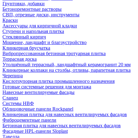
Грунтовки, добавки
Бетоноремонтные растворы
СВП, отрезные диски, инструменты
Краски
Аксессуары для кирпичной кладки
Ступени и напольная плитка
Cтеклянный кирпич
Мощение, ландшафт и благоустройство
Клинкерная брусчатка
Вибропрессованная бетонная тротуарная плитка
Террасная доска
Утолщённый террасный, ландшафтный керамогранит 20 мм
Клинкерные колпаки на столбы, отливы, парапетная плитка
Черепица
Кислотоупорная плитка промышленного назначения
Готовые системные решения для монтажа
Навесные вентилируемые фасады
Сланец
Системы НВФ
Облицовочные панели Rockpanel
Клинкерная плитка для навесных вентилируемых фасадов
Фиброцементные панели
Бетонная плитка для навесных вентилируемых фасадов
Фасадные HPL-панели Sloplast
Тавелла