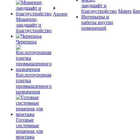
ландшафт и
благоустройство
Maters
Бр
Акции
Интерьеры и
Мощение,
работы внутри
ландшафт и
помещений
благоустройство
Черепица
Кислотоупорная
плитка
промышленного
назначения
Готовые
системные
решения для
монтажа