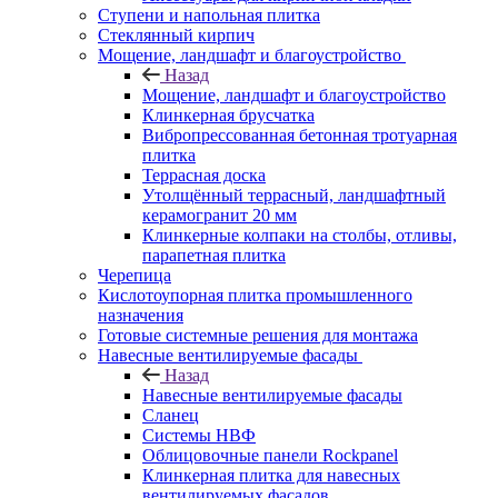
Ступени и напольная плитка
Cтеклянный кирпич
Мощение, ландшафт и благоустройство
Назад
Мощение, ландшафт и благоустройство
Клинкерная брусчатка
Вибропрессованная бетонная тротуарная
плитка
Террасная доска
Утолщённый террасный, ландшафтный
керамогранит 20 мм
Клинкерные колпаки на столбы, отливы,
парапетная плитка
Черепица
Кислотоупорная плитка промышленного
назначения
Готовые системные решения для монтажа
Навесные вентилируемые фасады
Назад
Навесные вентилируемые фасады
Сланец
Системы НВФ
Облицовочные панели Rockpanel
Клинкерная плитка для навесных
вентилируемых фасадов