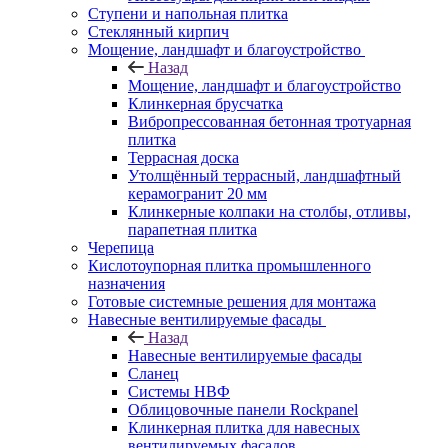
Ступени и напольная плитка
Cтеклянный кирпич
Мощение, ландшафт и благоустройство
Назад
Мощение, ландшафт и благоустройство
Клинкерная брусчатка
Вибропрессованная бетонная тротуарная
плитка
Террасная доска
Утолщённый террасный, ландшафтный
керамогранит 20 мм
Клинкерные колпаки на столбы, отливы,
парапетная плитка
Черепица
Кислотоупорная плитка промышленного
назначения
Готовые системные решения для монтажа
Навесные вентилируемые фасады
Назад
Навесные вентилируемые фасады
Сланец
Системы НВФ
Облицовочные панели Rockpanel
Клинкерная плитка для навесных
вентилируемых фасадов