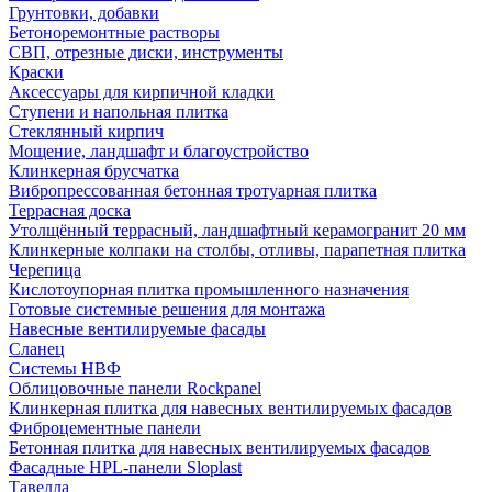
Грунтовки, добавки
Бетоноремонтные растворы
СВП, отрезные диски, инструменты
Краски
Аксессуары для кирпичной кладки
Ступени и напольная плитка
Cтеклянный кирпич
Мощение, ландшафт и благоустройство
Клинкерная брусчатка
Вибропрессованная бетонная тротуарная плитка
Террасная доска
Утолщённый террасный, ландшафтный керамогранит 20 мм
Клинкерные колпаки на столбы, отливы, парапетная плитка
Черепица
Кислотоупорная плитка промышленного назначения
Готовые системные решения для монтажа
Навесные вентилируемые фасады
Сланец
Системы НВФ
Облицовочные панели Rockpanel
Клинкерная плитка для навесных вентилируемых фасадов
Фиброцементные панели
Бетонная плитка для навесных вентилируемых фасадов
Фасадные HPL-панели Sloplast
Тавелла