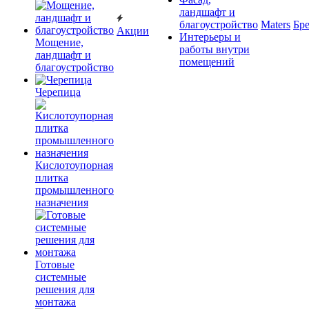
ландшафт и
благоустройство
Maters
Бр
Акции
Интерьеры и
Мощение,
работы внутри
ландшафт и
помещений
благоустройство
Черепица
Кислотоупорная
плитка
промышленного
назначения
Готовые
системные
решения для
монтажа