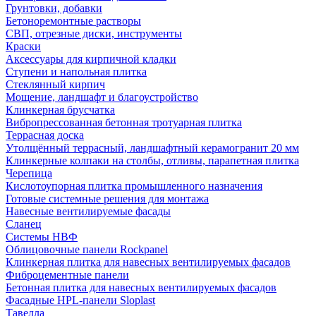
Грунтовки, добавки
Бетоноремонтные растворы
СВП, отрезные диски, инструменты
Краски
Аксессуары для кирпичной кладки
Ступени и напольная плитка
Cтеклянный кирпич
Мощение, ландшафт и благоустройство
Клинкерная брусчатка
Вибропрессованная бетонная тротуарная плитка
Террасная доска
Утолщённый террасный, ландшафтный керамогранит 20 мм
Клинкерные колпаки на столбы, отливы, парапетная плитка
Черепица
Кислотоупорная плитка промышленного назначения
Готовые системные решения для монтажа
Навесные вентилируемые фасады
Сланец
Системы НВФ
Облицовочные панели Rockpanel
Клинкерная плитка для навесных вентилируемых фасадов
Фиброцементные панели
Бетонная плитка для навесных вентилируемых фасадов
Фасадные HPL-панели Sloplast
Тавелла