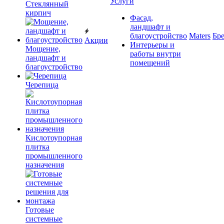
Услуги
Cтеклянный
кирпич
Фасад,
ландшафт и
благоустройство
Maters
Бр
Акции
Интерьеры и
Мощение,
работы внутри
ландшафт и
помещений
благоустройство
Черепица
Кислотоупорная
плитка
промышленного
назначения
Готовые
системные