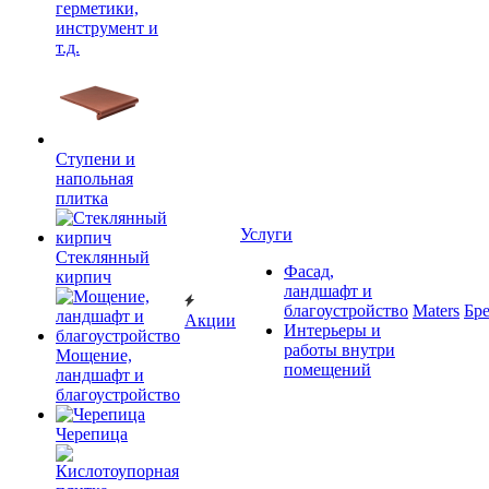
герметики,
инструмент и
т.д.
Ступени и
напольная
плитка
Услуги
Cтеклянный
Фасад,
кирпич
ландшафт и
благоустройство
Maters
Бр
Акции
Интерьеры и
работы внутри
Мощение,
помещений
ландшафт и
благоустройство
Черепица