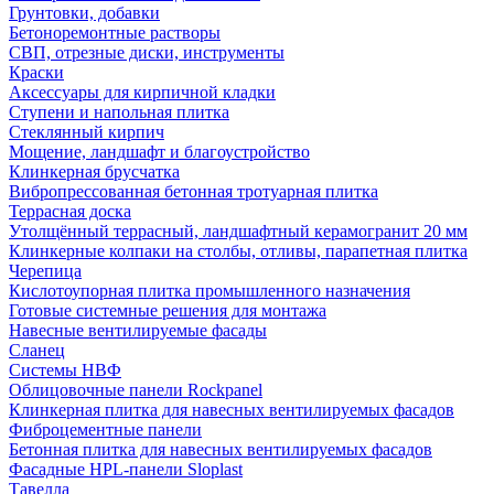
Грунтовки, добавки
Бетоноремонтные растворы
СВП, отрезные диски, инструменты
Краски
Аксессуары для кирпичной кладки
Ступени и напольная плитка
Cтеклянный кирпич
Мощение, ландшафт и благоустройство
Клинкерная брусчатка
Вибропрессованная бетонная тротуарная плитка
Террасная доска
Утолщённый террасный, ландшафтный керамогранит 20 мм
Клинкерные колпаки на столбы, отливы, парапетная плитка
Черепица
Кислотоупорная плитка промышленного назначения
Готовые системные решения для монтажа
Навесные вентилируемые фасады
Сланец
Системы НВФ
Облицовочные панели Rockpanel
Клинкерная плитка для навесных вентилируемых фасадов
Фиброцементные панели
Бетонная плитка для навесных вентилируемых фасадов
Фасадные HPL-панели Sloplast
Тавелла