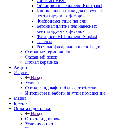
Системы НВФ
Облицовочные панели Rockpanel
Клинкерная плитка для навесных
вентилируемых фасадов
Фиброцементные панели
Бетонная плитка для навесных
вентилируемых фасадов
Фасадные HPL-панели Sloplast
Тавелла
Реечные фасадные панели Legro
Фасадные термопанели
Фасадный декор
Гибкая керамика
Акции
Услуги
Назад
Услуги
Фасад, ландшафт и благоустройство
Интерьеры и работы внутри помещений
Maters
Бренды
Оплата и доставка
Назад
Оплата и доставка
Условия оплаты