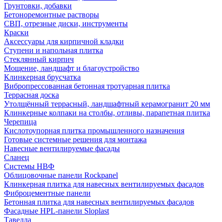
Грунтовки, добавки
Бетоноремонтные растворы
СВП, отрезные диски, инструменты
Краски
Аксессуары для кирпичной кладки
Ступени и напольная плитка
Cтеклянный кирпич
Мощение, ландшафт и благоустройство
Клинкерная брусчатка
Вибропрессованная бетонная тротуарная плитка
Террасная доска
Утолщённый террасный, ландшафтный керамогранит 20 мм
Клинкерные колпаки на столбы, отливы, парапетная плитка
Черепица
Кислотоупорная плитка промышленного назначения
Готовые системные решения для монтажа
Навесные вентилируемые фасады
Сланец
Системы НВФ
Облицовочные панели Rockpanel
Клинкерная плитка для навесных вентилируемых фасадов
Фиброцементные панели
Бетонная плитка для навесных вентилируемых фасадов
Фасадные HPL-панели Sloplast
Тавелла