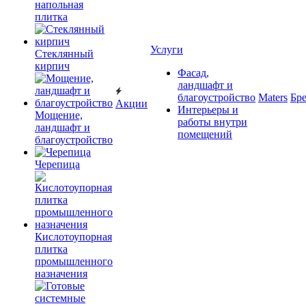
напольная
плитка
Услуги
Cтеклянный
кирпич
Фасад,
ландшафт и
благоустройство
Maters
Бр
Акции
Интерьеры и
Мощение,
работы внутри
ландшафт и
помещений
благоустройство
Черепица
Кислотоупорная
плитка
промышленного
назначения