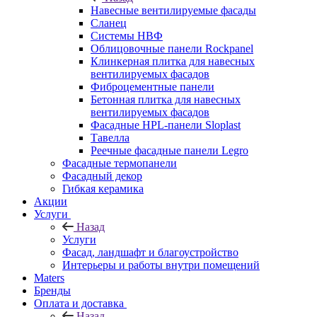
Навесные вентилируемые фасады
Сланец
Системы НВФ
Облицовочные панели Rockpanel
Клинкерная плитка для навесных
вентилируемых фасадов
Фиброцементные панели
Бетонная плитка для навесных
вентилируемых фасадов
Фасадные HPL-панели Sloplast
Тавелла
Реечные фасадные панели Legro
Фасадные термопанели
Фасадный декор
Гибкая керамика
Акции
Услуги
Назад
Услуги
Фасад, ландшафт и благоустройство
Интерьеры и работы внутри помещений
Maters
Бренды
Оплата и доставка
Назад