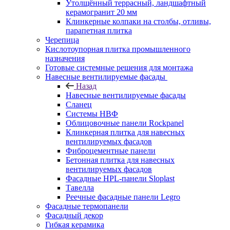
Утолщённый террасный, ландшафтный
керамогранит 20 мм
Клинкерные колпаки на столбы, отливы,
парапетная плитка
Черепица
Кислотоупорная плитка промышленного
назначения
Готовые системные решения для монтажа
Навесные вентилируемые фасады
Назад
Навесные вентилируемые фасады
Сланец
Системы НВФ
Облицовочные панели Rockpanel
Клинкерная плитка для навесных
вентилируемых фасадов
Фиброцементные панели
Бетонная плитка для навесных
вентилируемых фасадов
Фасадные HPL-панели Sloplast
Тавелла
Реечные фасадные панели Legro
Фасадные термопанели
Фасадный декор
Гибкая керамика