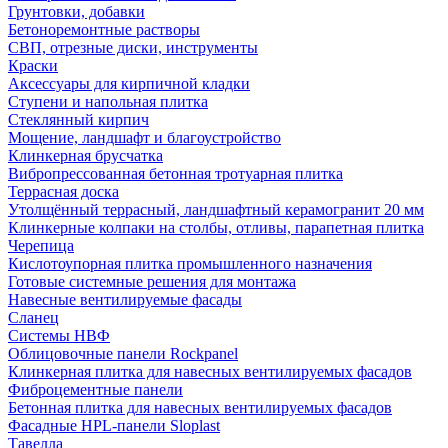
Грунтовки, добавки
Бетоноремонтные растворы
СВП, отрезные диски, инструменты
Краски
Аксессуары для кирпичной кладки
Ступени и напольная плитка
Cтеклянный кирпич
Мощение, ландшафт и благоустройство
Клинкерная брусчатка
Вибропрессованная бетонная тротуарная плитка
Террасная доска
Утолщённый террасный, ландшафтный керамогранит 20 мм
Клинкерные колпаки на столбы, отливы, парапетная плитка
Черепица
Кислотоупорная плитка промышленного назначения
Готовые системные решения для монтажа
Навесные вентилируемые фасады
Сланец
Системы НВФ
Облицовочные панели Rockpanel
Клинкерная плитка для навесных вентилируемых фасадов
Фиброцементные панели
Бетонная плитка для навесных вентилируемых фасадов
Фасадные HPL-панели Sloplast
Тавелла