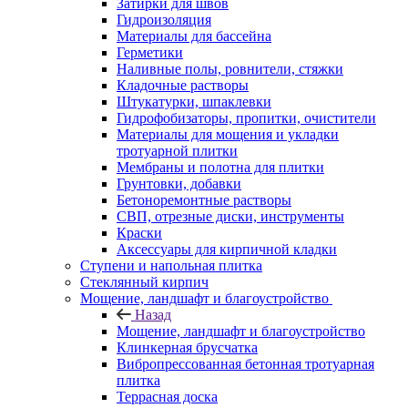
Затирки для швов
Гидроизоляция
Материалы для бассейна
Герметики
Наливные полы, ровнители, стяжки
Кладочные растворы
Штукатурки, шпаклевки
Гидрофобизаторы, пропитки, очистители
Материалы для мощения и укладки
тротуарной плитки
Мембраны и полотна для плитки
Грунтовки, добавки
Бетоноремонтные растворы
СВП, отрезные диски, инструменты
Краски
Аксессуары для кирпичной кладки
Ступени и напольная плитка
Cтеклянный кирпич
Мощение, ландшафт и благоустройство
Назад
Мощение, ландшафт и благоустройство
Клинкерная брусчатка
Вибропрессованная бетонная тротуарная
плитка
Террасная доска