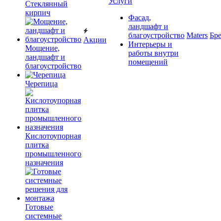
Услуги
Cтеклянный
кирпич
Фасад,
ландшафт и
благоустройство
Maters
Бр
Акции
Интерьеры и
Мощение,
работы внутри
ландшафт и
помещений
благоустройство
Черепица
Кислотоупорная
плитка
промышленного
назначения
Готовые
системные