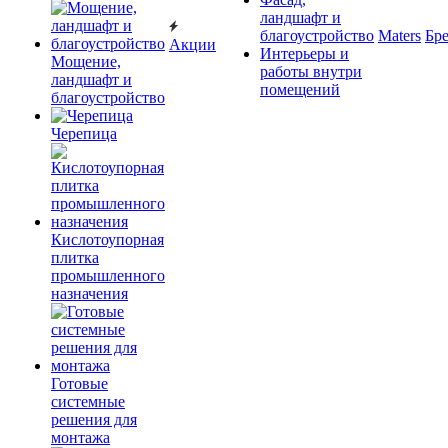
ландшафт и
благоустройство
Maters
Бр
Акции
Интерьеры и
Мощение,
работы внутри
ландшафт и
помещений
благоустройство
Черепица
Кислотоупорная
плитка
промышленного
назначения
Готовые
системные
решения для
монтажа