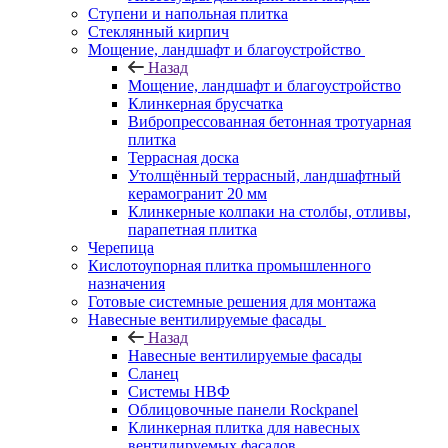
Ступени и напольная плитка
Cтеклянный кирпич
Мощение, ландшафт и благоустройство
Назад
Мощение, ландшафт и благоустройство
Клинкерная брусчатка
Вибропрессованная бетонная тротуарная
плитка
Террасная доска
Утолщённый террасный, ландшафтный
керамогранит 20 мм
Клинкерные колпаки на столбы, отливы,
парапетная плитка
Черепица
Кислотоупорная плитка промышленного
назначения
Готовые системные решения для монтажа
Навесные вентилируемые фасады
Назад
Навесные вентилируемые фасады
Сланец
Системы НВФ
Облицовочные панели Rockpanel
Клинкерная плитка для навесных
вентилируемых фасадов