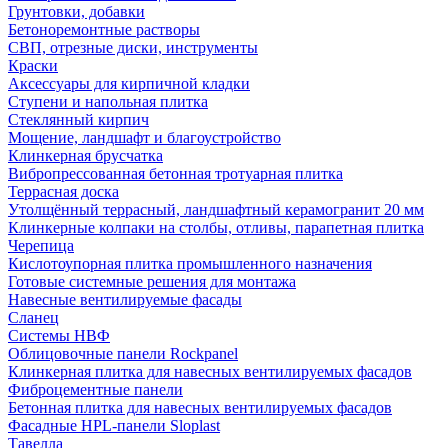
Грунтовки, добавки
Бетоноремонтные растворы
СВП, отрезные диски, инструменты
Краски
Аксессуары для кирпичной кладки
Ступени и напольная плитка
Cтеклянный кирпич
Мощение, ландшафт и благоустройство
Клинкерная брусчатка
Вибропрессованная бетонная тротуарная плитка
Террасная доска
Утолщённый террасный, ландшафтный керамогранит 20 мм
Клинкерные колпаки на столбы, отливы, парапетная плитка
Черепица
Кислотоупорная плитка промышленного назначения
Готовые системные решения для монтажа
Навесные вентилируемые фасады
Сланец
Системы НВФ
Облицовочные панели Rockpanel
Клинкерная плитка для навесных вентилируемых фасадов
Фиброцементные панели
Бетонная плитка для навесных вентилируемых фасадов
Фасадные HPL-панели Sloplast
Тавелла