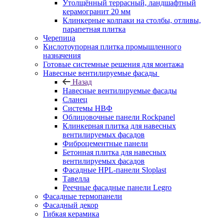
Утолщённый террасный, ландшафтный
керамогранит 20 мм
Клинкерные колпаки на столбы, отливы,
парапетная плитка
Черепица
Кислотоупорная плитка промышленного
назначения
Готовые системные решения для монтажа
Навесные вентилируемые фасады
Назад
Навесные вентилируемые фасады
Сланец
Системы НВФ
Облицовочные панели Rockpanel
Клинкерная плитка для навесных
вентилируемых фасадов
Фиброцементные панели
Бетонная плитка для навесных
вентилируемых фасадов
Фасадные HPL-панели Sloplast
Тавелла
Реечные фасадные панели Legro
Фасадные термопанели
Фасадный декор
Гибкая керамика