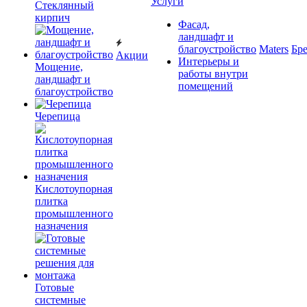
Услуги
Cтеклянный
кирпич
Фасад,
ландшафт и
благоустройство
Maters
Бр
Акции
Интерьеры и
Мощение,
работы внутри
ландшафт и
помещений
благоустройство
Черепица
Кислотоупорная
плитка
промышленного
назначения
Готовые
системные