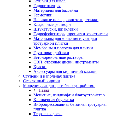
Затирки для швов
Гидроизоляция
Материалы для бассейна
Герметики
Наливные полы, ровнители, стяжки
Кладочные растворы
Штукатурки, шпаклевки
Гидрофобизаторы, пропитки, очистители
Материалы для мощения и укладки
тротуарной плитки
Мембраны и полотна для плитки
Грунтовки, добавки
Бетоноремонтные растворы
СВП, отрезные диски, инструменты
Краски
Аксессуары для кирпичной кладки
Ступени и напольная плитка
Cтеклянный кирпич
Мощение, ландшафт и благоустройство
Назад
Мощение, ландшафт и благоустройство
Клинкерная брусчатка
Вибропрессованная бетонная тротуарная
плитка
Террасная доска