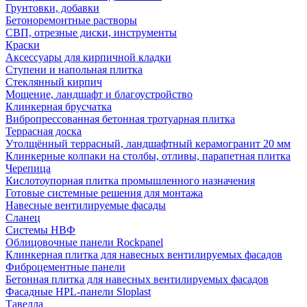
Грунтовки, добавки
Бетоноремонтные растворы
СВП, отрезные диски, инструменты
Краски
Аксессуары для кирпичной кладки
Ступени и напольная плитка
Cтеклянный кирпич
Мощение, ландшафт и благоустройство
Клинкерная брусчатка
Вибропрессованная бетонная тротуарная плитка
Террасная доска
Утолщённый террасный, ландшафтный керамогранит 20 мм
Клинкерные колпаки на столбы, отливы, парапетная плитка
Черепица
Кислотоупорная плитка промышленного назначения
Готовые системные решения для монтажа
Навесные вентилируемые фасады
Сланец
Системы НВФ
Облицовочные панели Rockpanel
Клинкерная плитка для навесных вентилируемых фасадов
Фиброцементные панели
Бетонная плитка для навесных вентилируемых фасадов
Фасадные HPL-панели Sloplast
Тавелла