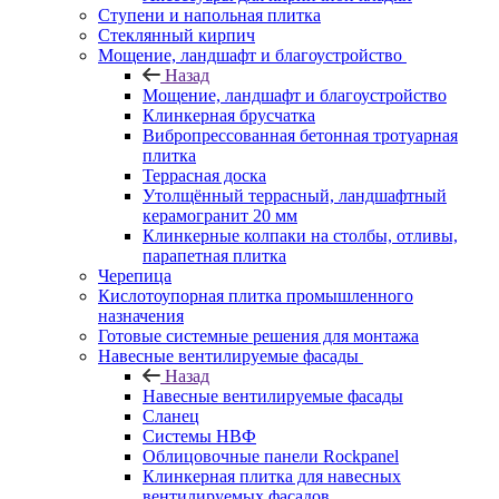
Ступени и напольная плитка
Cтеклянный кирпич
Мощение, ландшафт и благоустройство
Назад
Мощение, ландшафт и благоустройство
Клинкерная брусчатка
Вибропрессованная бетонная тротуарная
плитка
Террасная доска
Утолщённый террасный, ландшафтный
керамогранит 20 мм
Клинкерные колпаки на столбы, отливы,
парапетная плитка
Черепица
Кислотоупорная плитка промышленного
назначения
Готовые системные решения для монтажа
Навесные вентилируемые фасады
Назад
Навесные вентилируемые фасады
Сланец
Системы НВФ
Облицовочные панели Rockpanel
Клинкерная плитка для навесных
вентилируемых фасадов