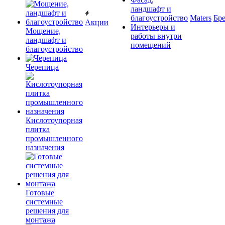
ландшафт и
благоустройство
Maters
Бр
Акции
Интерьеры и
Мощение,
работы внутри
ландшафт и
помещений
благоустройство
Черепица
Кислотоупорная
плитка
промышленного
назначения
Готовые
системные
решения для
монтажа