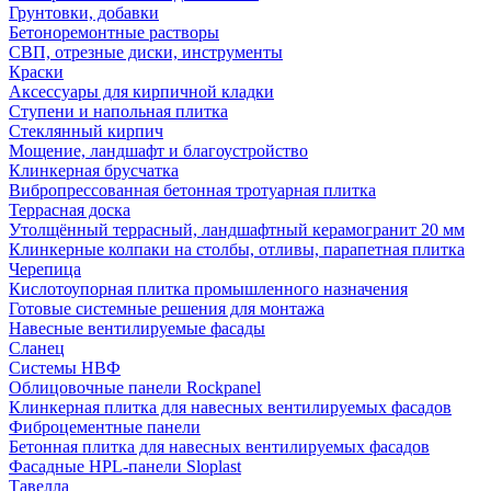
Грунтовки, добавки
Бетоноремонтные растворы
СВП, отрезные диски, инструменты
Краски
Аксессуары для кирпичной кладки
Ступени и напольная плитка
Cтеклянный кирпич
Мощение, ландшафт и благоустройство
Клинкерная брусчатка
Вибропрессованная бетонная тротуарная плитка
Террасная доска
Утолщённый террасный, ландшафтный керамогранит 20 мм
Клинкерные колпаки на столбы, отливы, парапетная плитка
Черепица
Кислотоупорная плитка промышленного назначения
Готовые системные решения для монтажа
Навесные вентилируемые фасады
Сланец
Системы НВФ
Облицовочные панели Rockpanel
Клинкерная плитка для навесных вентилируемых фасадов
Фиброцементные панели
Бетонная плитка для навесных вентилируемых фасадов
Фасадные HPL-панели Sloplast
Тавелла