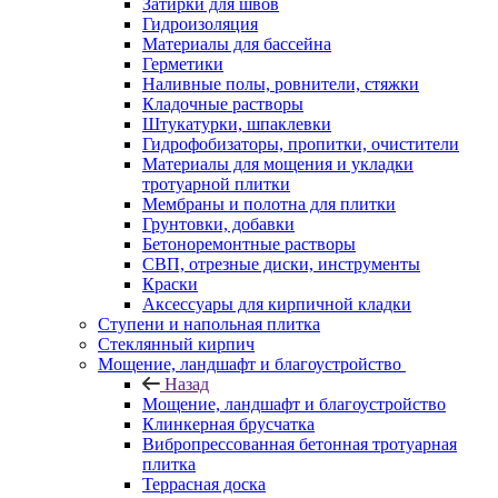
Затирки для швов
Гидроизоляция
Материалы для бассейна
Герметики
Наливные полы, ровнители, стяжки
Кладочные растворы
Штукатурки, шпаклевки
Гидрофобизаторы, пропитки, очистители
Материалы для мощения и укладки
тротуарной плитки
Мембраны и полотна для плитки
Грунтовки, добавки
Бетоноремонтные растворы
СВП, отрезные диски, инструменты
Краски
Аксессуары для кирпичной кладки
Ступени и напольная плитка
Cтеклянный кирпич
Мощение, ландшафт и благоустройство
Назад
Мощение, ландшафт и благоустройство
Клинкерная брусчатка
Вибропрессованная бетонная тротуарная
плитка
Террасная доска