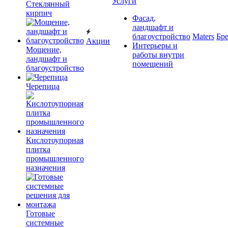
Услуги
Cтеклянный
кирпич
Фасад,
ландшафт и
благоустройство
Maters
Бр
Акции
Интерьеры и
Мощение,
работы внутри
ландшафт и
помещений
благоустройство
Черепица
Кислотоупорная
плитка
промышленного
назначения
Готовые
системные