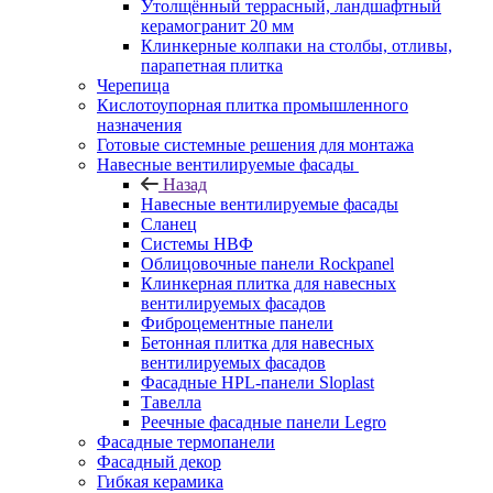
Утолщённый террасный, ландшафтный
керамогранит 20 мм
Клинкерные колпаки на столбы, отливы,
парапетная плитка
Черепица
Кислотоупорная плитка промышленного
назначения
Готовые системные решения для монтажа
Навесные вентилируемые фасады
Назад
Навесные вентилируемые фасады
Сланец
Системы НВФ
Облицовочные панели Rockpanel
Клинкерная плитка для навесных
вентилируемых фасадов
Фиброцементные панели
Бетонная плитка для навесных
вентилируемых фасадов
Фасадные HPL-панели Sloplast
Тавелла
Реечные фасадные панели Legro
Фасадные термопанели
Фасадный декор
Гибкая керамика