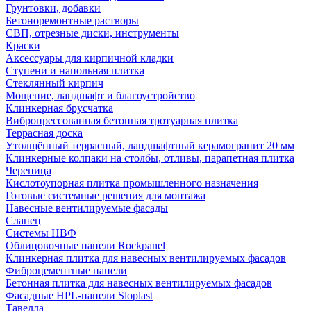
Грунтовки, добавки
Бетоноремонтные растворы
СВП, отрезные диски, инструменты
Краски
Аксессуары для кирпичной кладки
Ступени и напольная плитка
Cтеклянный кирпич
Мощение, ландшафт и благоустройство
Клинкерная брусчатка
Вибропрессованная бетонная тротуарная плитка
Террасная доска
Утолщённый террасный, ландшафтный керамогранит 20 мм
Клинкерные колпаки на столбы, отливы, парапетная плитка
Черепица
Кислотоупорная плитка промышленного назначения
Готовые системные решения для монтажа
Навесные вентилируемые фасады
Сланец
Системы НВФ
Облицовочные панели Rockpanel
Клинкерная плитка для навесных вентилируемых фасадов
Фиброцементные панели
Бетонная плитка для навесных вентилируемых фасадов
Фасадные HPL-панели Sloplast
Тавелла