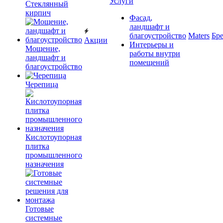
Услуги
Cтеклянный
кирпич
Фасад,
ландшафт и
благоустройство
Maters
Бр
Акции
Интерьеры и
Мощение,
работы внутри
ландшафт и
помещений
благоустройство
Черепица
Кислотоупорная
плитка
промышленного
назначения
Готовые
системные