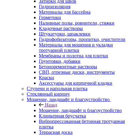
Затирки для швов
Гидроизоляция
Материалы для бассейна
Герметики
Наливные полы, ровнители, стяжки
Кладочные растворы
Штукатурки, шпаклевки
Гидрофобизаторы, пропитки, очистители
Материалы для мощения и укладки
тротуарной плитки
Мембраны и полотна для плитки
Грунтовки, добавки
Бетоноремонтные растворы
СВП, отрезные диски, инструменты
Краски
Аксессуары для кирпичной кладки
Ступени и напольная плитка
Cтеклянный кирпич
Мощение, ландшафт и благоустройство
Назад
Мощение, ландшафт и благоустройство
Клинкерная брусчатка
Вибропрессованная бетонная тротуарная
плитка
Террасная доска