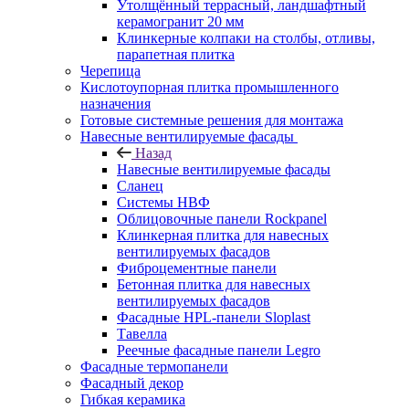
Утолщённый террасный, ландшафтный
керамогранит 20 мм
Клинкерные колпаки на столбы, отливы,
парапетная плитка
Черепица
Кислотоупорная плитка промышленного
назначения
Готовые системные решения для монтажа
Навесные вентилируемые фасады
Назад
Навесные вентилируемые фасады
Сланец
Системы НВФ
Облицовочные панели Rockpanel
Клинкерная плитка для навесных
вентилируемых фасадов
Фиброцементные панели
Бетонная плитка для навесных
вентилируемых фасадов
Фасадные HPL-панели Sloplast
Тавелла
Реечные фасадные панели Legro
Фасадные термопанели
Фасадный декор
Гибкая керамика