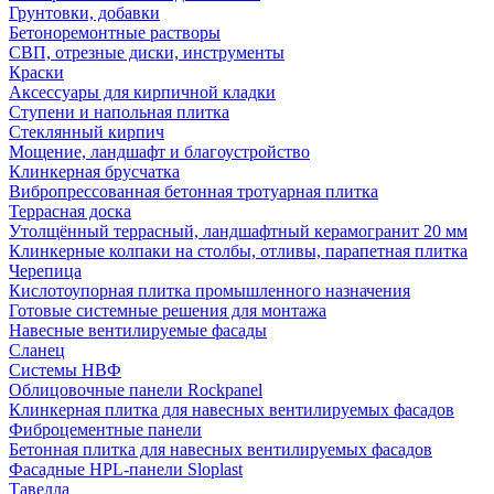
Грунтовки, добавки
Бетоноремонтные растворы
СВП, отрезные диски, инструменты
Краски
Аксессуары для кирпичной кладки
Ступени и напольная плитка
Cтеклянный кирпич
Мощение, ландшафт и благоустройство
Клинкерная брусчатка
Вибропрессованная бетонная тротуарная плитка
Террасная доска
Утолщённый террасный, ландшафтный керамогранит 20 мм
Клинкерные колпаки на столбы, отливы, парапетная плитка
Черепица
Кислотоупорная плитка промышленного назначения
Готовые системные решения для монтажа
Навесные вентилируемые фасады
Сланец
Системы НВФ
Облицовочные панели Rockpanel
Клинкерная плитка для навесных вентилируемых фасадов
Фиброцементные панели
Бетонная плитка для навесных вентилируемых фасадов
Фасадные HPL-панели Sloplast
Тавелла