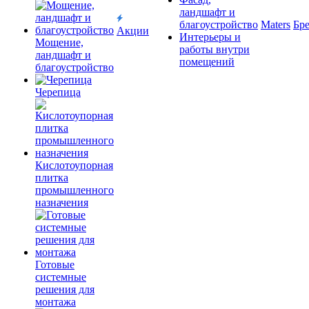
ландшафт и
благоустройство
Maters
Бр
Акции
Интерьеры и
Мощение,
работы внутри
ландшафт и
помещений
благоустройство
Черепица
Кислотоупорная
плитка
промышленного
назначения
Готовые
системные
решения для
монтажа