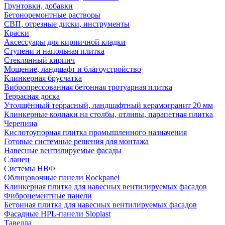
Грунтовки, добавки
Бетоноремонтные растворы
СВП, отрезные диски, инструменты
Краски
Аксессуары для кирпичной кладки
Ступени и напольная плитка
Cтеклянный кирпич
Мощение, ландшафт и благоустройство
Клинкерная брусчатка
Вибропрессованная бетонная тротуарная плитка
Террасная доска
Утолщённый террасный, ландшафтный керамогранит 20 мм
Клинкерные колпаки на столбы, отливы, парапетная плитка
Черепица
Кислотоупорная плитка промышленного назначения
Готовые системные решения для монтажа
Навесные вентилируемые фасады
Сланец
Системы НВФ
Облицовочные панели Rockpanel
Клинкерная плитка для навесных вентилируемых фасадов
Фиброцементные панели
Бетонная плитка для навесных вентилируемых фасадов
Фасадные HPL-панели Sloplast
Тавелла