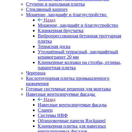
Ступени и напольная плитка
Cтеклянный кирпич
Мощение, ландшафт и благоустройство
Назад
Мощение, ландшафт и благоустройство
Клинкерная брусчатка
Вибропрессованная бетонная тротуарная
плитка
Террасная доска
Утолщённый террасный, ландшафтный
керамогранит 20 мм
Клинкерные колпаки на столбы, отливы,
парапетная плитка
Черепица
Кислотоупорная плитка промышленного
назначения
Готовые системные решения для монтажа
Навесные вентилируемые фасады
Назад
Навесные вентилируемые фасады
Сланец
Системы НВФ
Облицовочные панели Rockpanel
Клинкерная плитка для навесных
вентилируемых фасадов