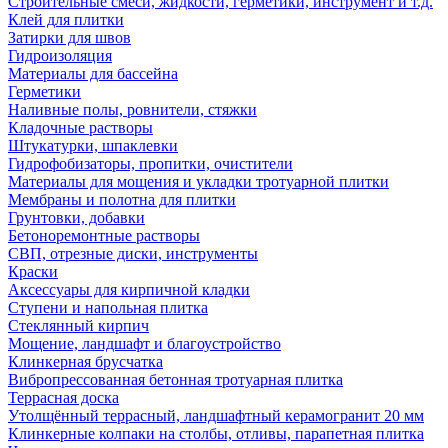
Строительные смеси, жидкости, герметики, инструмент и т.д.
Клей для плитки
Затирки для швов
Гидроизоляция
Материалы для бассейна
Герметики
Наливные полы, ровнители, стяжки
Кладочные растворы
Штукатурки, шпаклевки
Гидрофобизаторы, пропитки, очистители
Материалы для мощения и укладки тротуарной плитки
Мембраны и полотна для плитки
Грунтовки, добавки
Бетоноремонтные растворы
СВП, отрезные диски, инструменты
Краски
Аксессуары для кирпичной кладки
Ступени и напольная плитка
Cтеклянный кирпич
Мощение, ландшафт и благоустройство
Клинкерная брусчатка
Вибропрессованная бетонная тротуарная плитка
Террасная доска
Утолщённый террасный, ландшафтный керамогранит 20 мм
Клинкерные колпаки на столбы, отливы, парапетная плитка