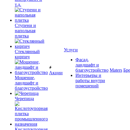
т.д.
Ступени и
напольная
плитка
Услуги
Cтеклянный
кирпич
Фасад,
ландшафт и
благоустройство
Maters
Бр
Акции
Интерьеры и
Мощение,
работы внутри
ландшафт и
помещений
благоустройство
Черепица
Кислотоупорная