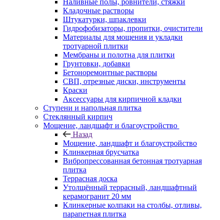
Наливные полы, ровнители, стяжки
Кладочные растворы
Штукатурки, шпаклевки
Гидрофобизаторы, пропитки, очистители
Материалы для мощения и укладки
тротуарной плитки
Мембраны и полотна для плитки
Грунтовки, добавки
Бетоноремонтные растворы
СВП, отрезные диски, инструменты
Краски
Аксессуары для кирпичной кладки
Ступени и напольная плитка
Cтеклянный кирпич
Мощение, ландшафт и благоустройство
Назад
Мощение, ландшафт и благоустройство
Клинкерная брусчатка
Вибропрессованная бетонная тротуарная
плитка
Террасная доска
Утолщённый террасный, ландшафтный
керамогранит 20 мм
Клинкерные колпаки на столбы, отливы,
парапетная плитка