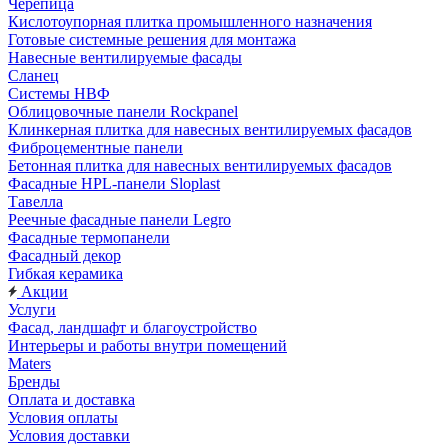
Черепица
Кислотоупорная плитка промышленного назначения
Готовые системные решения для монтажа
Навесные вентилируемые фасады
Сланец
Системы НВФ
Облицовочные панели Rockpanel
Клинкерная плитка для навесных вентилируемых фасадов
Фиброцементные панели
Бетонная плитка для навесных вентилируемых фасадов
Фасадные HPL-панели Sloplast
Тавелла
Реечные фасадные панели Legro
Фасадные термопанели
Фасадный декор
Гибкая керамика
Акции
Услуги
Фасад, ландшафт и благоустройство
Интерьеры и работы внутри помещений
Maters
Бренды
Оплата и доставка
Условия оплаты
Условия доставки