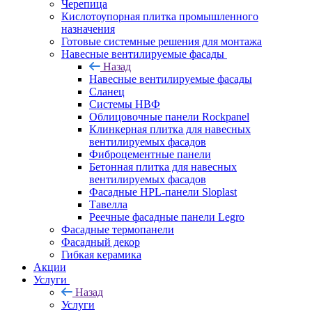
Черепица
Кислотоупорная плитка промышленного
назначения
Готовые системные решения для монтажа
Навесные вентилируемые фасады
Назад
Навесные вентилируемые фасады
Сланец
Системы НВФ
Облицовочные панели Rockpanel
Клинкерная плитка для навесных
вентилируемых фасадов
Фиброцементные панели
Бетонная плитка для навесных
вентилируемых фасадов
Фасадные HPL-панели Sloplast
Тавелла
Реечные фасадные панели Legro
Фасадные термопанели
Фасадный декор
Гибкая керамика
Акции
Услуги
Назад
Услуги