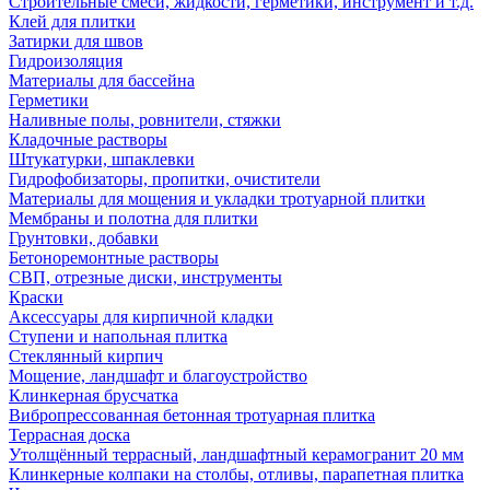
Строительные смеси, жидкости, герметики, инструмент и т.д.
Клей для плитки
Затирки для швов
Гидроизоляция
Материалы для бассейна
Герметики
Наливные полы, ровнители, стяжки
Кладочные растворы
Штукатурки, шпаклевки
Гидрофобизаторы, пропитки, очистители
Материалы для мощения и укладки тротуарной плитки
Мембраны и полотна для плитки
Грунтовки, добавки
Бетоноремонтные растворы
СВП, отрезные диски, инструменты
Краски
Аксессуары для кирпичной кладки
Ступени и напольная плитка
Cтеклянный кирпич
Мощение, ландшафт и благоустройство
Клинкерная брусчатка
Вибропрессованная бетонная тротуарная плитка
Террасная доска
Утолщённый террасный, ландшафтный керамогранит 20 мм
Клинкерные колпаки на столбы, отливы, парапетная плитка