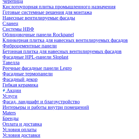
Черепица
Кислотоупорная плитка промышленного назначения
Готовые системные решения для монтажа
Навесные вентилируемые фасады
Сланец
Системы НВФ
Облицовочные панели Rockpanel
Клинкерная плитка для навесных вентилируемых фасадов
Фиброцементные панели
Бетонная плитка для навесных вентилируемых фасадов
Фасадные HPL-панели Sloplast
Тавелла
Реечные фасадные панели Legro
Фасадные термопанели
Фасадный декор
Гибкая керамика
Акции
Услуги
Фасад, ландшафт и благоустройство
Интерьеры и работы внутри помещений
Maters
Бренды
Оплата и доставка
Условия оплаты
Условия доставки