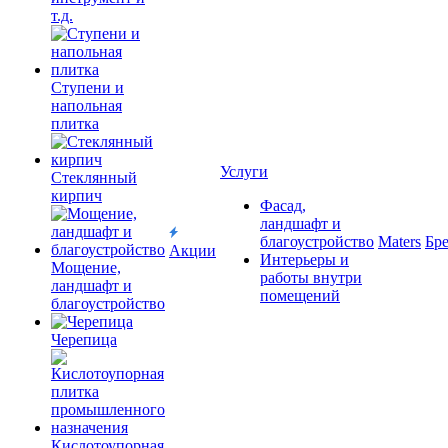
т.д.
Ступени и
напольная
плитка
Услуги
Cтеклянный
кирпич
Фасад,
ландшафт и
благоустройство
Maters
Бр
Акции
Интерьеры и
Мощение,
работы внутри
ландшафт и
помещений
благоустройство
Черепица
Кислотоупорная