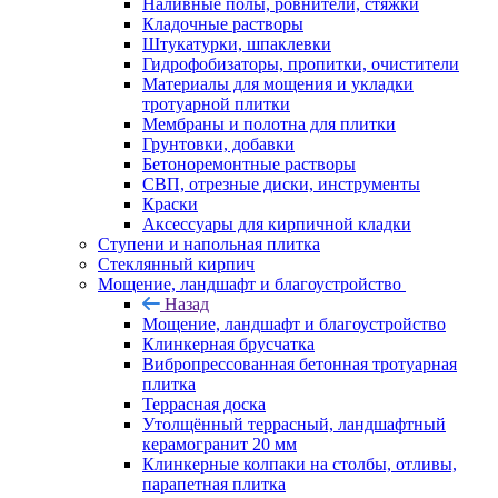
Наливные полы, ровнители, стяжки
Кладочные растворы
Штукатурки, шпаклевки
Гидрофобизаторы, пропитки, очистители
Материалы для мощения и укладки
тротуарной плитки
Мембраны и полотна для плитки
Грунтовки, добавки
Бетоноремонтные растворы
СВП, отрезные диски, инструменты
Краски
Аксессуары для кирпичной кладки
Ступени и напольная плитка
Cтеклянный кирпич
Мощение, ландшафт и благоустройство
Назад
Мощение, ландшафт и благоустройство
Клинкерная брусчатка
Вибропрессованная бетонная тротуарная
плитка
Террасная доска
Утолщённый террасный, ландшафтный
керамогранит 20 мм
Клинкерные колпаки на столбы, отливы,
парапетная плитка