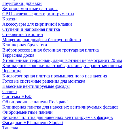
Грунтовки, добавки
Бетоноремонтные растворы
СВП, отрезные диски, инструменты
Краски
Аксессуары для кирпичной кладки
Ступени и напольная плитка
Cтеклянный кирпич
Мощение, ландшафт и благоустройство
Клинкерная брусчатка
Вибропрессованная бетонная тротуарная плитка
Террасная доска
Утолщённый террасный, ландшафтный керамогранит 20 мм
Клинкерные колпаки на столбы, отливы, парапетная плитка
Черепица
Кислотоупорная плитка промышленного назначения
Готовые системные решения для монтажа
Навесные вентилируемые фасады
Сланец
Системы НВФ
Облицовочные панели Rockpanel
Клинкерная плитка для навесных вентилируемых фасадов
Фиброцементные панели
Бетонная плитка для навесных вентилируемых фасадов
Фасадные HPL-панели Sloplast
Тавелла