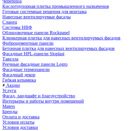
Черепица
Кислотоупорная плитка промышленного назначения
Готовые системные решения для монтажа
Навесные вентилируемые фасады
Сланец
Системы НВФ
Облицовочные панели Rockpanel
Клинкерная плитка для навесных вентилируемых фасадов
Фиброцементные панели
Бетонная плитка для навесных вентилируемых фасадов
Фасадные HPL-панели Sloplast
Тавелла
Реечные фасадные панели Legro
Фасадные термопанели
Фасадный декор
Гибкая керамика
Акции
Услуги
Фасад, ландшафт и благоустройство
Интерьеры и работы внутри помещений
Maters
Бренды
Оплата и доставка
Условия оплаты
Условия доставки