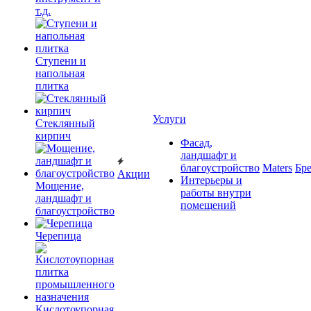
т.д.
Ступени и
напольная
плитка
Услуги
Cтеклянный
кирпич
Фасад,
ландшафт и
благоустройство
Maters
Бр
Акции
Интерьеры и
Мощение,
работы внутри
ландшафт и
помещений
благоустройство
Черепица
Кислотоупорная