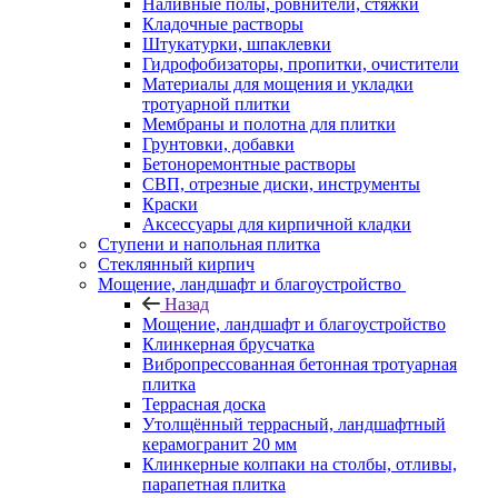
Наливные полы, ровнители, стяжки
Кладочные растворы
Штукатурки, шпаклевки
Гидрофобизаторы, пропитки, очистители
Материалы для мощения и укладки
тротуарной плитки
Мембраны и полотна для плитки
Грунтовки, добавки
Бетоноремонтные растворы
СВП, отрезные диски, инструменты
Краски
Аксессуары для кирпичной кладки
Ступени и напольная плитка
Cтеклянный кирпич
Мощение, ландшафт и благоустройство
Назад
Мощение, ландшафт и благоустройство
Клинкерная брусчатка
Вибропрессованная бетонная тротуарная
плитка
Террасная доска
Утолщённый террасный, ландшафтный
керамогранит 20 мм
Клинкерные колпаки на столбы, отливы,
парапетная плитка