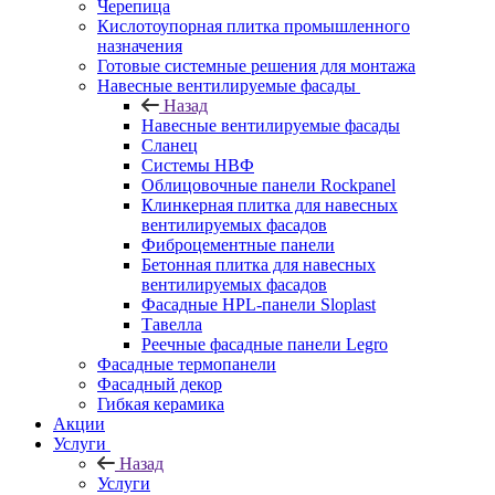
Черепица
Кислотоупорная плитка промышленного
назначения
Готовые системные решения для монтажа
Навесные вентилируемые фасады
Назад
Навесные вентилируемые фасады
Сланец
Системы НВФ
Облицовочные панели Rockpanel
Клинкерная плитка для навесных
вентилируемых фасадов
Фиброцементные панели
Бетонная плитка для навесных
вентилируемых фасадов
Фасадные HPL-панели Sloplast
Тавелла
Реечные фасадные панели Legro
Фасадные термопанели
Фасадный декор
Гибкая керамика
Акции
Услуги
Назад
Услуги