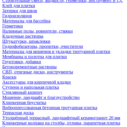
Строительные смеси, жидкости, герметики, инструмент и т.д.
Клей для плитки
Затирки для швов
Гидроизоляция
Материалы для бассейна
Герметики
Наливные полы, ровнители, стяжки
Кладочные растворы
Штукатурки, шпаклевки
Гидрофобизаторы, пропитки, очистители
Материалы для мощения и укладки тротуарной плитки
Мембраны и полотна для плитки
Грунтовки, добавки
Бетоноремонтные растворы
СВП, отрезные диски, инструменты
Краски
Аксессуары для кирпичной кладки
Ступени и напольная плитка
Cтеклянный кирпич
Мощение, ландшафт и благоустройство
Клинкерная брусчатка
Вибропрессованная бетонная тротуарная плитка
Террасная доска
Утолщённый террасный, ландшафтный керамогранит 20 мм
Клинкерные колпаки на столбы, отливы, парапетная плитка