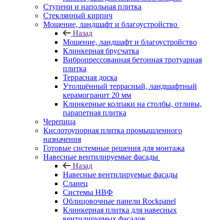
Ступени и напольная плитка
Cтеклянный кирпич
Мощение, ландшафт и благоустройство
Назад
Мощение, ландшафт и благоустройство
Клинкерная брусчатка
Вибропрессованная бетонная тротуарная
плитка
Террасная доска
Утолщённый террасный, ландшафтный
керамогранит 20 мм
Клинкерные колпаки на столбы, отливы,
парапетная плитка
Черепица
Кислотоупорная плитка промышленного
назначения
Готовые системные решения для монтажа
Навесные вентилируемые фасады
Назад
Навесные вентилируемые фасады
Сланец
Системы НВФ
Облицовочные панели Rockpanel
Клинкерная плитка для навесных
вентилируемых фасадов