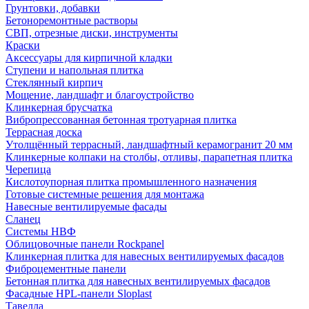
Грунтовки, добавки
Бетоноремонтные растворы
СВП, отрезные диски, инструменты
Краски
Аксессуары для кирпичной кладки
Ступени и напольная плитка
Cтеклянный кирпич
Мощение, ландшафт и благоустройство
Клинкерная брусчатка
Вибропрессованная бетонная тротуарная плитка
Террасная доска
Утолщённый террасный, ландшафтный керамогранит 20 мм
Клинкерные колпаки на столбы, отливы, парапетная плитка
Черепица
Кислотоупорная плитка промышленного назначения
Готовые системные решения для монтажа
Навесные вентилируемые фасады
Сланец
Системы НВФ
Облицовочные панели Rockpanel
Клинкерная плитка для навесных вентилируемых фасадов
Фиброцементные панели
Бетонная плитка для навесных вентилируемых фасадов
Фасадные HPL-панели Sloplast
Тавелла