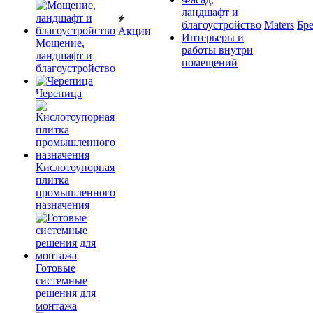
ландшафт и
благоустройство
Maters
Бр
Акции
Интерьеры и
Мощение,
работы внутри
ландшафт и
помещений
благоустройство
Черепица
Кислотоупорная
плитка
промышленного
назначения
Готовые
системные
решения для
монтажа