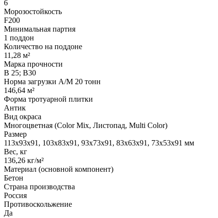
6
Морозостойкость
F200
Минимальная партия
1 поддон
Количество на поддоне
11,28 м²
Марка прочности
В 25; В30
Норма загрузки А/М 20 тонн
146,64 м²
Форма тротуарной плитки
Антик
Вид окраса
Многоцветная (Color Mix, Листопад, Multi Color)
Размер
113х93х91, 103х83х91, 93х73х91, 83х63х91, 73х53х91 мм
Вес, кг
136,26 кг/м²
Материал (основной компонент)
Бетон
Страна производства
Россия
Противоскольжение
Да