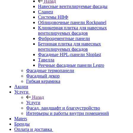
Назад
Навесные вентилируемые фасады
Сланец
Системы НВФ
Облицовочные панели Rockpanel
Клинкерная плитка для навесных
вентилируемых фасадов
Фиброцементные панели
Бетонная плитка для навесных
вентилируемых фасадов
Фасадные HPL-панели Sloplast
Тавелла
Реечные фасадные панели Legro
Фасадные термопанели
Фасадный декор
Гибкая керамика
Акции
Услуги
Назад
Услуги
Фасад, ландшафт и благоустройство
Интерьеры и работы внутри помещений
Maters
Бренды
Оплата и доставка