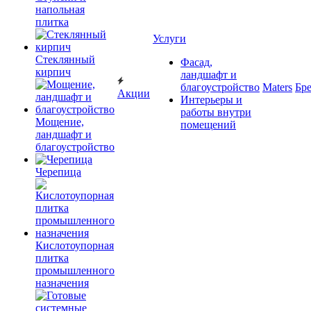
напольная
плитка
Услуги
Cтеклянный
Фасад,
кирпич
ландшафт и
благоустройство
Maters
Бр
Акции
Интерьеры и
работы внутри
Мощение,
помещений
ландшафт и
благоустройство
Черепица
Кислотоупорная
плитка
промышленного
назначения