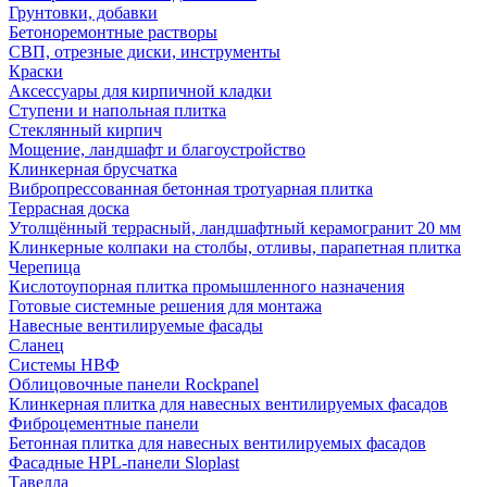
Грунтовки, добавки
Бетоноремонтные растворы
СВП, отрезные диски, инструменты
Краски
Аксессуары для кирпичной кладки
Ступени и напольная плитка
Cтеклянный кирпич
Мощение, ландшафт и благоустройство
Клинкерная брусчатка
Вибропрессованная бетонная тротуарная плитка
Террасная доска
Утолщённый террасный, ландшафтный керамогранит 20 мм
Клинкерные колпаки на столбы, отливы, парапетная плитка
Черепица
Кислотоупорная плитка промышленного назначения
Готовые системные решения для монтажа
Навесные вентилируемые фасады
Сланец
Системы НВФ
Облицовочные панели Rockpanel
Клинкерная плитка для навесных вентилируемых фасадов
Фиброцементные панели
Бетонная плитка для навесных вентилируемых фасадов
Фасадные HPL-панели Sloplast
Тавелла