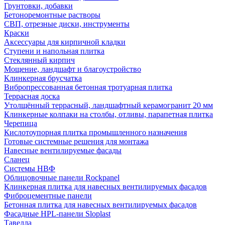
Грунтовки, добавки
Бетоноремонтные растворы
СВП, отрезные диски, инструменты
Краски
Аксессуары для кирпичной кладки
Ступени и напольная плитка
Cтеклянный кирпич
Мощение, ландшафт и благоустройство
Клинкерная брусчатка
Вибропрессованная бетонная тротуарная плитка
Террасная доска
Утолщённый террасный, ландшафтный керамогранит 20 мм
Клинкерные колпаки на столбы, отливы, парапетная плитка
Черепица
Кислотоупорная плитка промышленного назначения
Готовые системные решения для монтажа
Навесные вентилируемые фасады
Сланец
Системы НВФ
Облицовочные панели Rockpanel
Клинкерная плитка для навесных вентилируемых фасадов
Фиброцементные панели
Бетонная плитка для навесных вентилируемых фасадов
Фасадные HPL-панели Sloplast
Тавелла