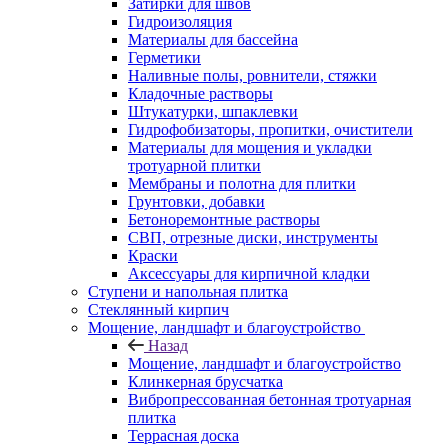
Затирки для швов
Гидроизоляция
Материалы для бассейна
Герметики
Наливные полы, ровнители, стяжки
Кладочные растворы
Штукатурки, шпаклевки
Гидрофобизаторы, пропитки, очистители
Материалы для мощения и укладки
тротуарной плитки
Мембраны и полотна для плитки
Грунтовки, добавки
Бетоноремонтные растворы
СВП, отрезные диски, инструменты
Краски
Аксессуары для кирпичной кладки
Ступени и напольная плитка
Cтеклянный кирпич
Мощение, ландшафт и благоустройство
Назад
Мощение, ландшафт и благоустройство
Клинкерная брусчатка
Вибропрессованная бетонная тротуарная
плитка
Террасная доска