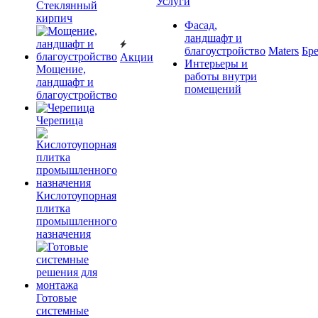
Услуги
Cтеклянный
кирпич
Фасад,
ландшафт и
благоустройство
Maters
Бр
Акции
Интерьеры и
Мощение,
работы внутри
ландшафт и
помещений
благоустройство
Черепица
Кислотоупорная
плитка
промышленного
назначения
Готовые
системные