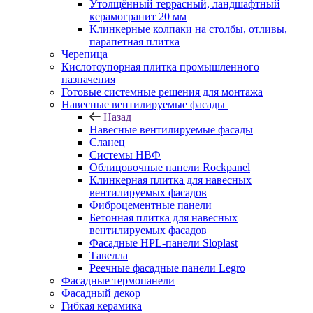
Утолщённый террасный, ландшафтный
керамогранит 20 мм
Клинкерные колпаки на столбы, отливы,
парапетная плитка
Черепица
Кислотоупорная плитка промышленного
назначения
Готовые системные решения для монтажа
Навесные вентилируемые фасады
Назад
Навесные вентилируемые фасады
Сланец
Системы НВФ
Облицовочные панели Rockpanel
Клинкерная плитка для навесных
вентилируемых фасадов
Фиброцементные панели
Бетонная плитка для навесных
вентилируемых фасадов
Фасадные HPL-панели Sloplast
Тавелла
Реечные фасадные панели Legro
Фасадные термопанели
Фасадный декор
Гибкая керамика