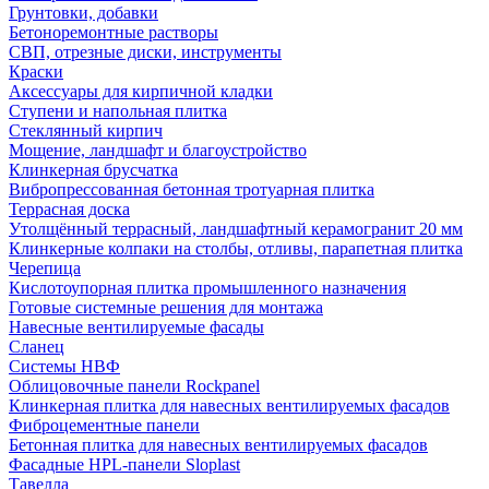
Грунтовки, добавки
Бетоноремонтные растворы
СВП, отрезные диски, инструменты
Краски
Аксессуары для кирпичной кладки
Ступени и напольная плитка
Cтеклянный кирпич
Мощение, ландшафт и благоустройство
Клинкерная брусчатка
Вибропрессованная бетонная тротуарная плитка
Террасная доска
Утолщённый террасный, ландшафтный керамогранит 20 мм
Клинкерные колпаки на столбы, отливы, парапетная плитка
Черепица
Кислотоупорная плитка промышленного назначения
Готовые системные решения для монтажа
Навесные вентилируемые фасады
Сланец
Системы НВФ
Облицовочные панели Rockpanel
Клинкерная плитка для навесных вентилируемых фасадов
Фиброцементные панели
Бетонная плитка для навесных вентилируемых фасадов
Фасадные HPL-панели Sloplast
Тавелла