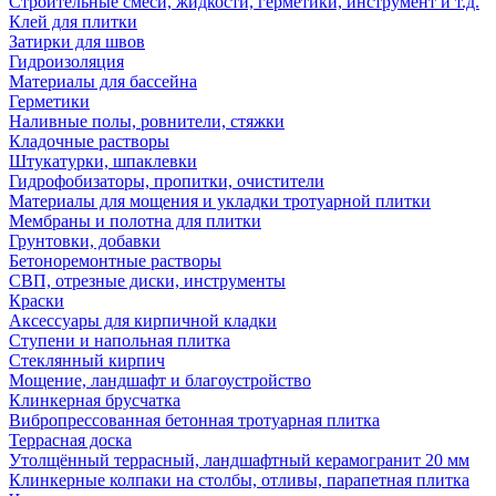
Строительные смеси, жидкости, герметики, инструмент и т.д.
Клей для плитки
Затирки для швов
Гидроизоляция
Материалы для бассейна
Герметики
Наливные полы, ровнители, стяжки
Кладочные растворы
Штукатурки, шпаклевки
Гидрофобизаторы, пропитки, очистители
Материалы для мощения и укладки тротуарной плитки
Мембраны и полотна для плитки
Грунтовки, добавки
Бетоноремонтные растворы
СВП, отрезные диски, инструменты
Краски
Аксессуары для кирпичной кладки
Ступени и напольная плитка
Cтеклянный кирпич
Мощение, ландшафт и благоустройство
Клинкерная брусчатка
Вибропрессованная бетонная тротуарная плитка
Террасная доска
Утолщённый террасный, ландшафтный керамогранит 20 мм
Клинкерные колпаки на столбы, отливы, парапетная плитка