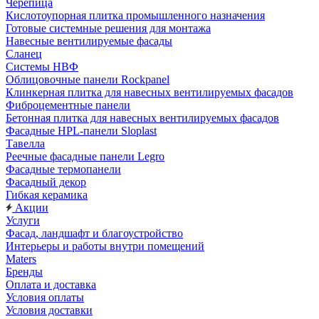
Черепица
Кислотоупорная плитка промышленного назначения
Готовые системные решения для монтажа
Навесные вентилируемые фасады
Сланец
Системы НВФ
Облицовочные панели Rockpanel
Клинкерная плитка для навесных вентилируемых фасадов
Фиброцементные панели
Бетонная плитка для навесных вентилируемых фасадов
Фасадные HPL-панели Sloplast
Тавелла
Реечные фасадные панели Legro
Фасадные термопанели
Фасадный декор
Гибкая керамика
Акции
Услуги
Фасад, ландшафт и благоустройство
Интерьеры и работы внутри помещений
Maters
Бренды
Оплата и доставка
Условия оплаты
Условия доставки