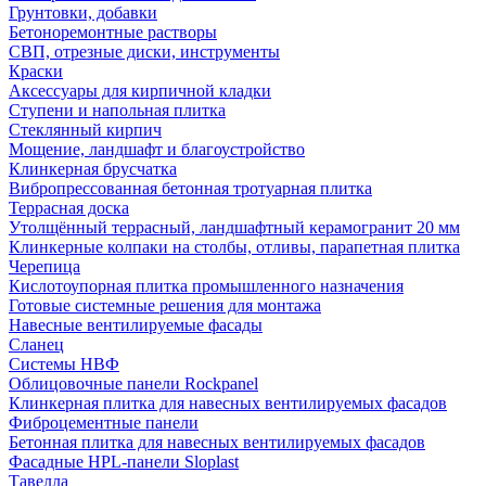
Грунтовки, добавки
Бетоноремонтные растворы
СВП, отрезные диски, инструменты
Краски
Аксессуары для кирпичной кладки
Ступени и напольная плитка
Cтеклянный кирпич
Мощение, ландшафт и благоустройство
Клинкерная брусчатка
Вибропрессованная бетонная тротуарная плитка
Террасная доска
Утолщённый террасный, ландшафтный керамогранит 20 мм
Клинкерные колпаки на столбы, отливы, парапетная плитка
Черепица
Кислотоупорная плитка промышленного назначения
Готовые системные решения для монтажа
Навесные вентилируемые фасады
Сланец
Системы НВФ
Облицовочные панели Rockpanel
Клинкерная плитка для навесных вентилируемых фасадов
Фиброцементные панели
Бетонная плитка для навесных вентилируемых фасадов
Фасадные HPL-панели Sloplast
Тавелла