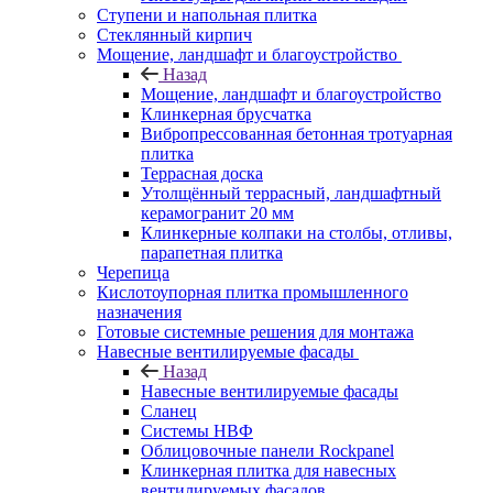
Ступени и напольная плитка
Cтеклянный кирпич
Мощение, ландшафт и благоустройство
Назад
Мощение, ландшафт и благоустройство
Клинкерная брусчатка
Вибропрессованная бетонная тротуарная
плитка
Террасная доска
Утолщённый террасный, ландшафтный
керамогранит 20 мм
Клинкерные колпаки на столбы, отливы,
парапетная плитка
Черепица
Кислотоупорная плитка промышленного
назначения
Готовые системные решения для монтажа
Навесные вентилируемые фасады
Назад
Навесные вентилируемые фасады
Сланец
Системы НВФ
Облицовочные панели Rockpanel
Клинкерная плитка для навесных
вентилируемых фасадов