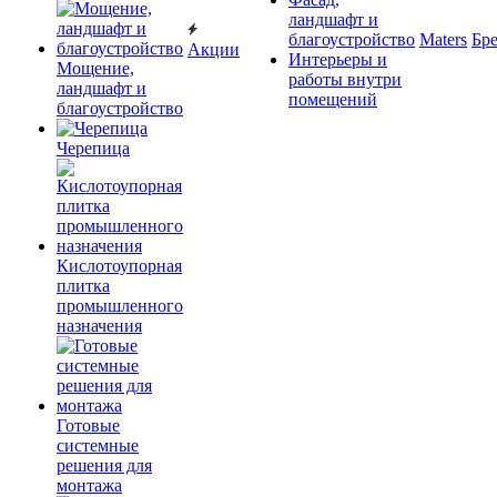
ландшафт и
благоустройство
Maters
Бр
Акции
Интерьеры и
Мощение,
работы внутри
ландшафт и
помещений
благоустройство
Черепица
Кислотоупорная
плитка
промышленного
назначения
Готовые
системные
решения для
монтажа