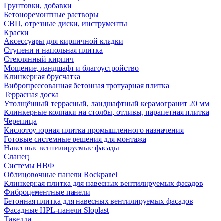
Грунтовки, добавки
Бетоноремонтные растворы
СВП, отрезные диски, инструменты
Краски
Аксессуары для кирпичной кладки
Ступени и напольная плитка
Cтеклянный кирпич
Мощение, ландшафт и благоустройство
Клинкерная брусчатка
Вибропрессованная бетонная тротуарная плитка
Террасная доска
Утолщённый террасный, ландшафтный керамогранит 20 мм
Клинкерные колпаки на столбы, отливы, парапетная плитка
Черепица
Кислотоупорная плитка промышленного назначения
Готовые системные решения для монтажа
Навесные вентилируемые фасады
Сланец
Системы НВФ
Облицовочные панели Rockpanel
Клинкерная плитка для навесных вентилируемых фасадов
Фиброцементные панели
Бетонная плитка для навесных вентилируемых фасадов
Фасадные HPL-панели Sloplast
Тавелла