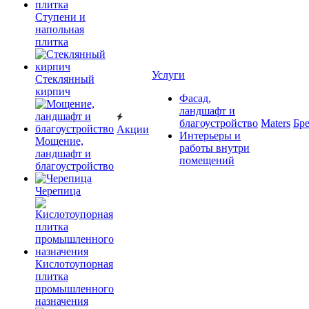
Ступени и
напольная
плитка
Услуги
Cтеклянный
кирпич
Фасад,
ландшафт и
благоустройство
Maters
Бр
Акции
Интерьеры и
Мощение,
работы внутри
ландшафт и
помещений
благоустройство
Черепица
Кислотоупорная
плитка
промышленного
назначения