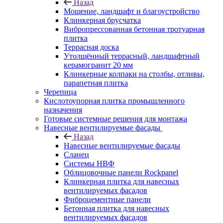
Назад
Мощение, ландшафт и благоустройство
Клинкерная брусчатка
Вибропрессованная бетонная тротуарная
плитка
Террасная доска
Утолщённый террасный, ландшафтный
керамогранит 20 мм
Клинкерные колпаки на столбы, отливы,
парапетная плитка
Черепица
Кислотоупорная плитка промышленного
назначения
Готовые системные решения для монтажа
Навесные вентилируемые фасады
Назад
Навесные вентилируемые фасады
Сланец
Системы НВФ
Облицовочные панели Rockpanel
Клинкерная плитка для навесных
вентилируемых фасадов
Фиброцементные панели
Бетонная плитка для навесных
вентилируемых фасадов