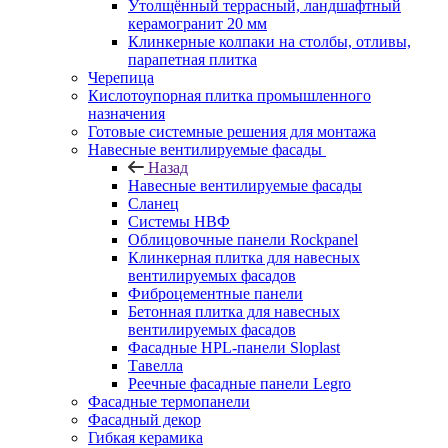
Утолщённый террасный, ландшафтный
керамогранит 20 мм
Клинкерные колпаки на столбы, отливы,
парапетная плитка
Черепица
Кислотоупорная плитка промышленного
назначения
Готовые системные решения для монтажа
Навесные вентилируемые фасады
Назад
Навесные вентилируемые фасады
Сланец
Системы НВФ
Облицовочные панели Rockpanel
Клинкерная плитка для навесных
вентилируемых фасадов
Фиброцементные панели
Бетонная плитка для навесных
вентилируемых фасадов
Фасадные HPL-панели Sloplast
Тавелла
Реечные фасадные панели Legro
Фасадные термопанели
Фасадный декор
Гибкая керамика