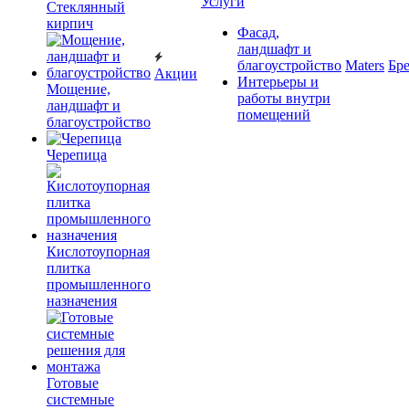
Услуги
Cтеклянный
кирпич
Фасад,
ландшафт и
благоустройство
Maters
Бр
Акции
Интерьеры и
Мощение,
работы внутри
ландшафт и
помещений
благоустройство
Черепица
Кислотоупорная
плитка
промышленного
назначения
Готовые
системные