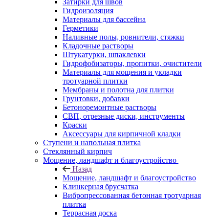
Затирки для швов
Гидроизоляция
Материалы для бассейна
Герметики
Наливные полы, ровнители, стяжки
Кладочные растворы
Штукатурки, шпаклевки
Гидрофобизаторы, пропитки, очистители
Материалы для мощения и укладки
тротуарной плитки
Мембраны и полотна для плитки
Грунтовки, добавки
Бетоноремонтные растворы
СВП, отрезные диски, инструменты
Краски
Аксессуары для кирпичной кладки
Ступени и напольная плитка
Cтеклянный кирпич
Мощение, ландшафт и благоустройство
Назад
Мощение, ландшафт и благоустройство
Клинкерная брусчатка
Вибропрессованная бетонная тротуарная
плитка
Террасная доска