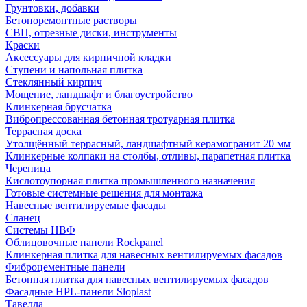
Грунтовки, добавки
Бетоноремонтные растворы
СВП, отрезные диски, инструменты
Краски
Аксессуары для кирпичной кладки
Ступени и напольная плитка
Cтеклянный кирпич
Мощение, ландшафт и благоустройство
Клинкерная брусчатка
Вибропрессованная бетонная тротуарная плитка
Террасная доска
Утолщённый террасный, ландшафтный керамогранит 20 мм
Клинкерные колпаки на столбы, отливы, парапетная плитка
Черепица
Кислотоупорная плитка промышленного назначения
Готовые системные решения для монтажа
Навесные вентилируемые фасады
Сланец
Системы НВФ
Облицовочные панели Rockpanel
Клинкерная плитка для навесных вентилируемых фасадов
Фиброцементные панели
Бетонная плитка для навесных вентилируемых фасадов
Фасадные HPL-панели Sloplast
Тавелла