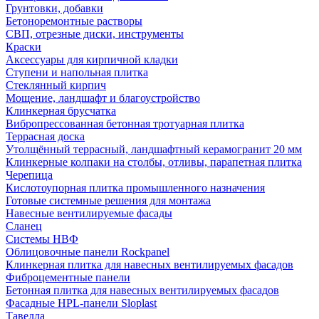
Грунтовки, добавки
Бетоноремонтные растворы
СВП, отрезные диски, инструменты
Краски
Аксессуары для кирпичной кладки
Ступени и напольная плитка
Cтеклянный кирпич
Мощение, ландшафт и благоустройство
Клинкерная брусчатка
Вибропрессованная бетонная тротуарная плитка
Террасная доска
Утолщённый террасный, ландшафтный керамогранит 20 мм
Клинкерные колпаки на столбы, отливы, парапетная плитка
Черепица
Кислотоупорная плитка промышленного назначения
Готовые системные решения для монтажа
Навесные вентилируемые фасады
Сланец
Системы НВФ
Облицовочные панели Rockpanel
Клинкерная плитка для навесных вентилируемых фасадов
Фиброцементные панели
Бетонная плитка для навесных вентилируемых фасадов
Фасадные HPL-панели Sloplast
Тавелла