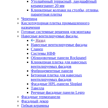
Утолщённый террасный, ландшафтный
керамогранит 20 мм
Клинкерные колпаки на столбы, отливы,
парапетная плитка
Черепица
Кислотоупорная плитка промышленного
назначения
Готовые системные решения для монтажа
Навесные вентилируемые фасады
Назад
Навесные вентилируемые фасады
Сланец
Системы НВФ
Облицовочные панели Rockpanel
Клинкерная плитка для навесных
вентилируемых фасадов
Фиброцементные панели
Бетонная плитка для навесных
вентилируемых фасадов
Фасадные HPL-панели Sloplast
Тавелла
Реечные фасадные панели Legro
Фасадные термопанели
Фасадный декор
Гибкая керамика