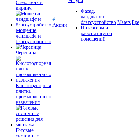
Услуги
Cтеклянный
кирпич
Фасад,
ландшафт и
благоустройство
Maters
Бр
Акции
Интерьеры и
Мощение,
работы внутри
ландшафт и
помещений
благоустройство
Черепица
Кислотоупорная
плитка
промышленного
назначения
Готовые
системные