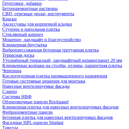
Грунтовки, добавки
Бетоноремонтные растворы
СВП, отрезные диски, инструменты
Краски
Аксессуары для кирпичной кладки
Ступени и напольная плитка
Cтеклянный кирпич
Мощение, ландшафт и благоустройство
Клинкерная брусчатка
Вибропрессованная бетонная тротуарная плитка
Террасная доска
Утолщённый террасный, ландшафтный керамогранит 20 мм
Клинкерные колпаки на столбы, отливы, парапетная плитка
Черепица
Кислотоупорная плитка промышленного назначения
Готовые системные решения для монтажа
Навесные вентилируемые фасады
Сланец
Системы НВФ
Облицовочные панели Rockpanel
Клинкерная плитка для навесных вентилируемых фасадов
Фиброцементные панели
Бетонная плитка для навесных вентилируемых фасадов
Фасадные HPL-панели Sloplast
Тавелла