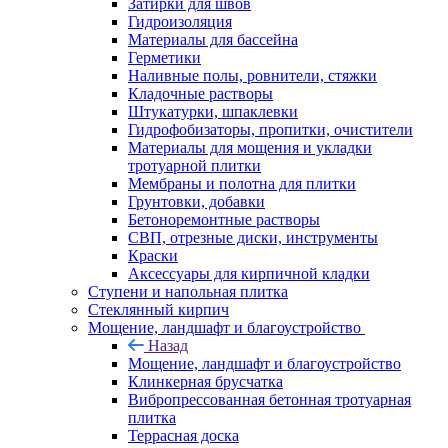
Затирки для швов
Гидроизоляция
Материалы для бассейна
Герметики
Наливные полы, ровнители, стяжки
Кладочные растворы
Штукатурки, шпаклевки
Гидрофобизаторы, пропитки, очистители
Материалы для мощения и укладки
тротуарной плитки
Мембраны и полотна для плитки
Грунтовки, добавки
Бетоноремонтные растворы
СВП, отрезные диски, инструменты
Краски
Аксессуары для кирпичной кладки
Ступени и напольная плитка
Cтеклянный кирпич
Мощение, ландшафт и благоустройство
Назад
Мощение, ландшафт и благоустройство
Клинкерная брусчатка
Вибропрессованная бетонная тротуарная
плитка
Террасная доска