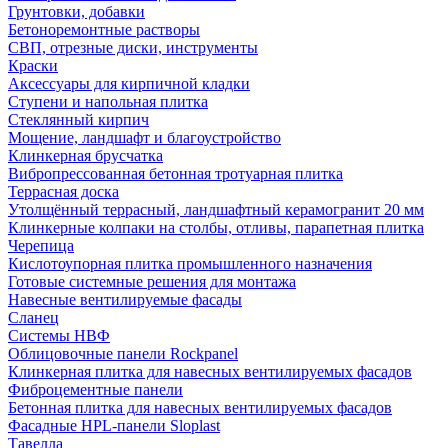
Грунтовки, добавки
Бетоноремонтные растворы
СВП, отрезные диски, инструменты
Краски
Аксессуары для кирпичной кладки
Ступени и напольная плитка
Cтеклянный кирпич
Мощение, ландшафт и благоустройство
Клинкерная брусчатка
Вибропрессованная бетонная тротуарная плитка
Террасная доска
Утолщённый террасный, ландшафтный керамогранит 20 мм
Клинкерные колпаки на столбы, отливы, парапетная плитка
Черепица
Кислотоупорная плитка промышленного назначения
Готовые системные решения для монтажа
Навесные вентилируемые фасады
Сланец
Системы НВФ
Облицовочные панели Rockpanel
Клинкерная плитка для навесных вентилируемых фасадов
Фиброцементные панели
Бетонная плитка для навесных вентилируемых фасадов
Фасадные HPL-панели Sloplast
Тавелла