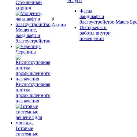
Услуги
Cтеклянный
кирпич
Фасад,
ландшафт и
благоустройство
Maters
Бр
Акции
Интерьеры и
Мощение,
работы внутри
ландшафт и
помещений
благоустройство
Черепица
Кислотоупорная
плитка
промышленного
назначения
Готовые
системные