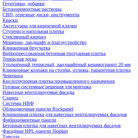
Грунтовки, добавки
Бетоноремонтные растворы
СВП, отрезные диски, инструменты
Краски
Аксессуары для кирпичной кладки
Ступени и напольная плитка
Cтеклянный кирпич
Мощение, ландшафт и благоустройство
Клинкерная брусчатка
Вибропрессованная бетонная тротуарная плитка
Террасная доска
Утолщённый террасный, ландшафтный керамогранит 20 мм
Клинкерные колпаки на столбы, отливы, парапетная плитка
Черепица
Кислотоупорная плитка промышленного назначения
Готовые системные решения для монтажа
Навесные вентилируемые фасады
Сланец
Системы НВФ
Облицовочные панели Rockpanel
Клинкерная плитка для навесных вентилируемых фасадов
Фиброцементные панели
Бетонная плитка для навесных вентилируемых фасадов
Фасадные HPL-панели Sloplast
Тавелла