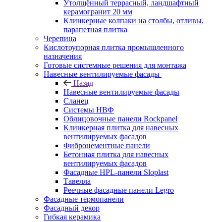
Утолщённый террасный, ландшафтный
керамогранит 20 мм
Клинкерные колпаки на столбы, отливы,
парапетная плитка
Черепица
Кислотоупорная плитка промышленного
назначения
Готовые системные решения для монтажа
Навесные вентилируемые фасады
Назад
Навесные вентилируемые фасады
Сланец
Системы НВФ
Облицовочные панели Rockpanel
Клинкерная плитка для навесных
вентилируемых фасадов
Фиброцементные панели
Бетонная плитка для навесных
вентилируемых фасадов
Фасадные HPL-панели Sloplast
Тавелла
Реечные фасадные панели Legro
Фасадные термопанели
Фасадный декор
Гибкая керамика