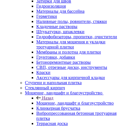
Затирки для швов
Гидроизоляция
Материалы для бассейна
Герметики
Наливные полы, ровнители, стяжки
Кладочные растворы
Штукатурки, шпаклевки
Гидрофобизаторы, пропитки, очистители
Материалы для мощения и укладки
тротуарной плитки
Мембраны и полотна для плитки
Грунтовки, добавки
Бетоноремонтные растворы
СВП, отрезные диски, инструменты
Краски
Аксессуары для кирпичной кладки
Ступени и напольная плитка
Cтеклянный кирпич
Мощение, ландшафт и благоустройство
Назад
Мощение, ландшафт и благоустройство
Клинкерная брусчатка
Вибропрессованная бетонная тротуарная
плитка
Террасная доска