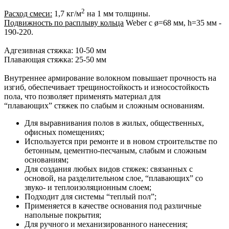
2
Расход смеси:
1,7 кг/м
на 1 мм толщины.
Подвижность по расплыву
кольца
Weber с ø=68 мм, h=35 мм -
190-220.
Адгезивная стяжка: 10-50 мм
Плавающая стяжка: 25-50 мм
Внутреннее армирование волокном повышает прочность на
изгиб, обеспечивает трещиностойкость и износостойкость
пола, что позволяет применять материал для
“плавающих” стяжек по слабым и сложным основаниям.
Для выравнивания полов в жилых, общественных,
офисных помещениях;
Используется при ремонте и в новом строительстве по
бетонным, цементно-песчаным, слабым и сложным
основаниям;
Для создания любых видов стяжек: связанных с
основой, на разделительном слое, “плавающих” со
звуко- и теплоизоляционным слоем;
Подходит для системы “теплый пол”;
Применяется в качестве основания под различные
напольные покрытия;
Для ручного и механизированного нанесения;