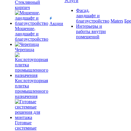
Услуги
Cтеклянный
кирпич
Фасад,
ландшафт и
благоустройство
Maters
Бр
Акции
Интерьеры и
Мощение,
работы внутри
ландшафт и
помещений
благоустройство
Черепица
Кислотоупорная
плитка
промышленного
назначения
Готовые
системные