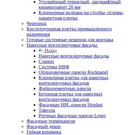
Утолщённый террасный, ландшафтный
керамогранит 20 мм
Клинкерные колпаки на столбы, отливы,
парапетная плитка
Черепица
Кислотоупорная плитка промышленного
назначения
Готовые системные решения для монтажа
Навесные вентилируемые фасады
Назад
Навесные вентилируемые фасады
Сланец
Системы НВФ
Облицовочные панели Rockpanel
Клинкерная плитка для навесных
вентилируемых фасадов
Фиброцементные панели
Бетонная плитка для навесных
вентилируемых фасадов
Фасадные HPL-панели Sloplast
Тавелла
Реечные фасадные панели Legro
Фасадные термопанели
Фасадный декор
Гибкая керамика