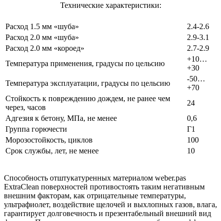
Технические характеристики:
Расход 1.5 мм «шуба»
2.4-2.6
Расход 2.0 мм «шуба»
2.9-3.1
Расход 2.0 мм «короед»
2.7-2.9
+10…
Температура применения, градусы по цельсию
+30
-50…
Температура эксплуатации, градусы по цельсию
+70
Стойкость к повреждению дождем, не ранее чем
24
через, часов
Адгезия к бетону, МПа, не менее
0,6
Группа горючести
Г1
Морозостойкость, циклов
100
Срок службы, лет, не менее
10
Способность отштукатуренных материалом weber.pas
ExtraClean поверхностей противостоять таким негативным
внешним факторам, как отрицательные температуры,
ультрафиолет, воздействие щелочей и выхлопных газов, влага,
гарантирует долговечность и презентабельный внешний вид