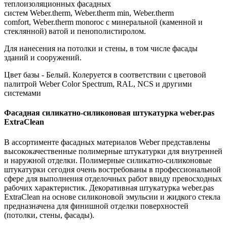
теплоизоляционных фасадных
систем Weber.therm, Weber.therm min, Weber.therm
comfort, Weber.therm monoroc c минеральной (каменной и
стеклянной) ватой и пенополистиролом.
Для нанесения на потолки и стены, в том числе фасады
зданий и сооружений.
Цвет базы - Белый. Колеруется в соответствии с цветовой
палитрой Weber Color Spectrum, RAL, NCS и другими
системами
Фасадная силикатно-силиконовая штукатурка weber.pas
ExtraClean
В ассортименте фасадных материалов Weber представлены
высококачественные полимерные штукатурки для внутренней
и наружной отделки. Полимерные силикатно-силиконовые
штукатурки сегодня очень востребованы в профессиональной
сфере для выполнения отделочных работ ввиду превосходных
рабочих характеристик. Декоративная штукатурка weber.pas
ExtraClean на основе силиконовой эмульсии и жидкого стекла
предназначена для финишной отделки поверхностей
(потолки, стены, фасады).