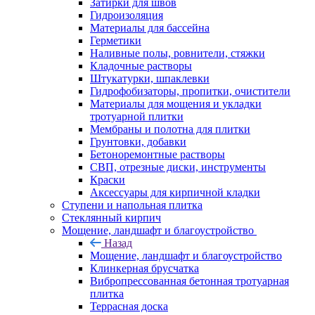
Затирки для швов
Гидроизоляция
Материалы для бассейна
Герметики
Наливные полы, ровнители, стяжки
Кладочные растворы
Штукатурки, шпаклевки
Гидрофобизаторы, пропитки, очистители
Материалы для мощения и укладки
тротуарной плитки
Мембраны и полотна для плитки
Грунтовки, добавки
Бетоноремонтные растворы
СВП, отрезные диски, инструменты
Краски
Аксессуары для кирпичной кладки
Ступени и напольная плитка
Cтеклянный кирпич
Мощение, ландшафт и благоустройство
Назад
Мощение, ландшафт и благоустройство
Клинкерная брусчатка
Вибропрессованная бетонная тротуарная
плитка
Террасная доска