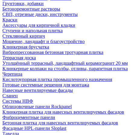
Грунтовки, добавки
Бетоноремонтные растворы
СВП, отрезные диски, инструменты
Краски
Аксессуары для кирпичной кладки
Ступени и напольная плитка
Cтеклянный кирпич
Мощение, ландшафт и благоустройство
Клинкерная брусчатка
Вибропрессованная бетонная тротуарная плитка
Террасная доска
Утолщённый террасный, ландшафтный керамогранит 20 мм
Клинкерные колпаки на столбы, отливы, парапетная плитка
Черепица
Кислотоупорная плитка промышленного назначения
Готовые системные решения для монтажа
Навесные вентилируемые фасады
Сланец
Системы НВФ
Облицовочные панели Rockpanel
Клинкерная плитка для навесных вентилируемых фасадов
Фиброцементные панели
Бетонная плитка для навесных вентилируемых фасадов
Фасадные HPL-панели Sloplast
Тавелла