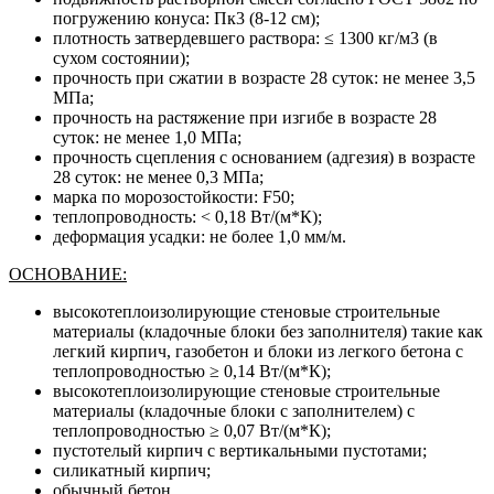
погружению конуса: Пк3 (8-12 см);
плотность затвердевшего раствора: ≤ 1300 кг/м3 (в
сухом состоянии);
прочность при сжатии в возрасте 28 суток: не менее 3,5
МПа;
прочность на растяжение при изгибе в возрасте 28
суток: не менее 1,0 МПа;
прочность сцепления с основанием (адгезия) в возрасте
28 суток: не менее 0,3 МПа;
марка по морозостойкости: F50;
теплопроводность: < 0,18 Вт/(м*К);
деформация усадки: не более 1,0 мм/м.
ОСНОВАНИЕ:
высокотеплоизолирующие стеновые строительные
материалы (кладочные блоки без заполнителя) такие как
легкий кирпич, газобетон и блоки из легкого бетона с
теплопроводностью ≥ 0,14 Вт/(м*К);
высокотеплоизолирующие стеновые строительные
материалы (кладочные блоки с заполнителем) с
теплопроводностью ≥ 0,07 Вт/(м*К);
пустотелый кирпич с вертикальными пустотами;
силикатный кирпич;
обычный бетон.