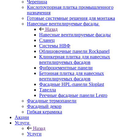
Черепица
Кислотоупорная плитка промышленного
назначения
Готовые системные решения для монтажа
Навесные вентилируемые фасады
Назад
Навесные вентилируемые фасады
Сланец
Системы НВФ
Облицовочные панели Rockpanel
Клинкерная плитка для навесных
вентилируемых фасадов
Фиброцементные панели
Бетонная плитка для навесных
вентилируемых фасадов
Фасадные HPL-панели Sloplast
Тавелла
Реечные фасадные панели Legro
Фасадные термопанели
Фасадный декор
Гибкая керамика
Акции
Услуги
Назад
Услуги