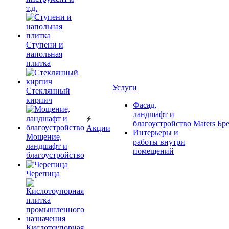
т.д.
Ступени и
напольная
плитка
Услуги
Cтеклянный
кирпич
Фасад,
ландшафт и
благоустройство
Maters
Бр
Акции
Интерьеры и
Мощение,
работы внутри
ландшафт и
помещений
благоустройство
Черепица
Кислотоупорная