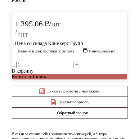
Россия
1 395.06
₽
/шт
/
шт
Цена со склада Клинкерс Групп
Наличие и срок поставки по запросу
Нашли дешевле?
В корзину
Купить в 1 клик
Заказать расчёты с монтажом
Заказать образец
Обратный звонок
В связи со сложившейся экономической ситуацией, и быстро
меняющимися условиями работы, просим вас уточнять актуальные цены