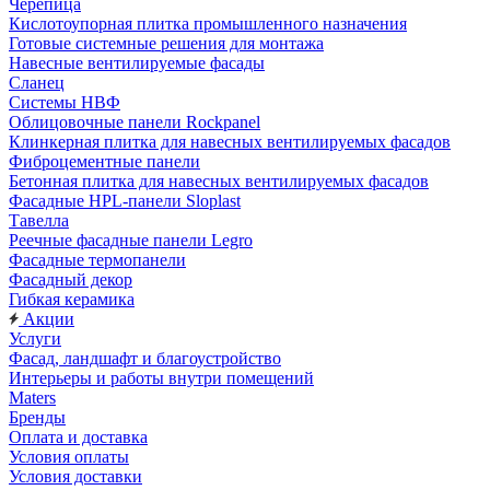
Черепица
Кислотоупорная плитка промышленного назначения
Готовые системные решения для монтажа
Навесные вентилируемые фасады
Сланец
Системы НВФ
Облицовочные панели Rockpanel
Клинкерная плитка для навесных вентилируемых фасадов
Фиброцементные панели
Бетонная плитка для навесных вентилируемых фасадов
Фасадные HPL-панели Sloplast
Тавелла
Реечные фасадные панели Legro
Фасадные термопанели
Фасадный декор
Гибкая керамика
Акции
Услуги
Фасад, ландшафт и благоустройство
Интерьеры и работы внутри помещений
Maters
Бренды
Оплата и доставка
Условия оплаты
Условия доставки