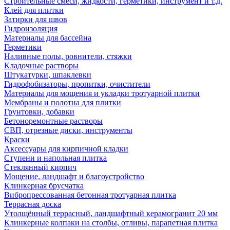
Строительные смеси, жидкости, герметики, инструмент и т.д.
Клей для плитки
Затирки для швов
Гидроизоляция
Материалы для бассейна
Герметики
Наливные полы, ровнители, стяжки
Кладочные растворы
Штукатурки, шпаклевки
Гидрофобизаторы, пропитки, очистители
Материалы для мощения и укладки тротуарной плитки
Мембраны и полотна для плитки
Грунтовки, добавки
Бетоноремонтные растворы
СВП, отрезные диски, инструменты
Краски
Аксессуары для кирпичной кладки
Ступени и напольная плитка
Cтеклянный кирпич
Мощение, ландшафт и благоустройство
Клинкерная брусчатка
Вибропрессованная бетонная тротуарная плитка
Террасная доска
Утолщённый террасный, ландшафтный керамогранит 20 мм
Клинкерные колпаки на столбы, отливы, парапетная плитка