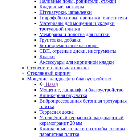
Наливные полы, ровнители, стяжки
Кладочные растворы
Штукатурки, шпаклевки
Гидрофобизаторы, пропитки, очистители
Материалы для мощения и укладки
тротуарной плитки
Мембраны и полотна для плитки
Грунтовки, добавки
Бетоноремонтные растворы
СВП, отрезные диски, инструменты
Краски
Аксессуары для кирпичной кладки
Ступени и напольная плитка
Cтеклянный кирпич
Мощение, ландшафт и благоустройство
Назад
Мощение, ландшафт и благоустройство
Клинкерная брусчатка
Вибропрессованная бетонная тротуарная
плитка
Террасная доска
Утолщённый террасный, ландшафтный
керамогранит 20 мм
Клинкерные колпаки на столбы, отливы,
парапетная плитка