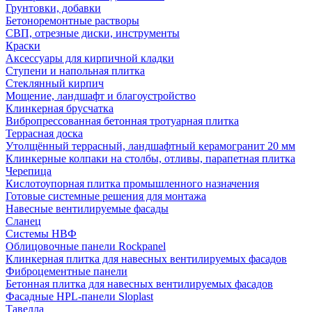
Грунтовки, добавки
Бетоноремонтные растворы
СВП, отрезные диски, инструменты
Краски
Аксессуары для кирпичной кладки
Ступени и напольная плитка
Cтеклянный кирпич
Мощение, ландшафт и благоустройство
Клинкерная брусчатка
Вибропрессованная бетонная тротуарная плитка
Террасная доска
Утолщённый террасный, ландшафтный керамогранит 20 мм
Клинкерные колпаки на столбы, отливы, парапетная плитка
Черепица
Кислотоупорная плитка промышленного назначения
Готовые системные решения для монтажа
Навесные вентилируемые фасады
Сланец
Системы НВФ
Облицовочные панели Rockpanel
Клинкерная плитка для навесных вентилируемых фасадов
Фиброцементные панели
Бетонная плитка для навесных вентилируемых фасадов
Фасадные HPL-панели Sloplast
Тавелла