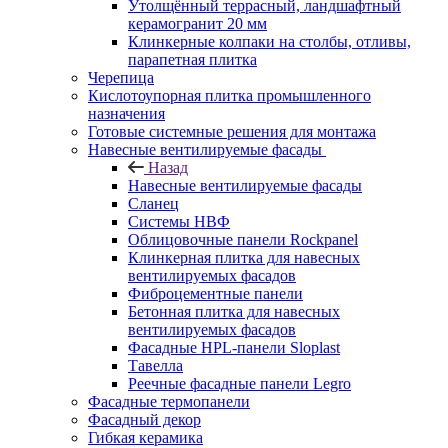
Утолщённый террасный, ландшафтный
керамогранит 20 мм
Клинкерные колпаки на столбы, отливы,
парапетная плитка
Черепица
Кислотоупорная плитка промышленного
назначения
Готовые системные решения для монтажа
Навесные вентилируемые фасады
Назад
Навесные вентилируемые фасады
Сланец
Системы НВФ
Облицовочные панели Rockpanel
Клинкерная плитка для навесных
вентилируемых фасадов
Фиброцементные панели
Бетонная плитка для навесных
вентилируемых фасадов
Фасадные HPL-панели Sloplast
Тавелла
Реечные фасадные панели Legro
Фасадные термопанели
Фасадный декор
Гибкая керамика