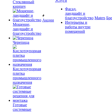
Услуги
Cтеклянный
кирпич
Фасад,
ландшафт и
благоустройство
Maters
Бр
Акции
Интерьеры и
Мощение,
работы внутри
ландшафт и
помещений
благоустройство
Черепица
Кислотоупорная
плитка
промышленного
назначения
Готовые
системные