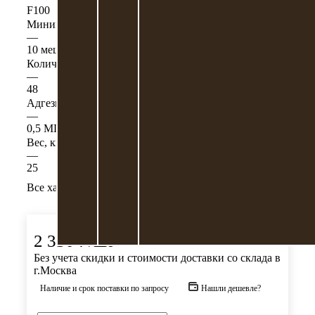
F100
Минимальная партия
—
10 мешков
Количество на поддоне
—
48
Адгезия
—
0,5 МПа
Вес, кг
—
25
Все характеристики
2 330
₽
/шт
Без учета скидки и стоимости доставки со склада в
г.Москва
Наличие и срок поставки по запросу
Нашли дешевле?