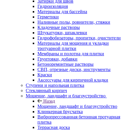
Затирки для швов
Гидроизоляция
Материалы для бассейна
Герметики
Наливные полы, ровнители, стяжки
Кладочные растворы
Штукатурки, шпаклевки
Гидрофобизаторы, пропитки, очистители
Материалы для мощения и укладки
тротуарной плитки
Мембраны и полотна для плитки
Грунтовки, добавки
Бетоноремонтные растворы
СВП, отрезные диски, инструменты
Краски
Аксессуары для кирпичной кладки
Ступени и напольная плитка
Cтеклянный кирпич
Мощение, ландшафт и благоустройство
Назад
Мощение, ландшафт и благоустройство
Клинкерная брусчатка
Вибропрессованная бетонная тротуарная
плитка
Террасная доска