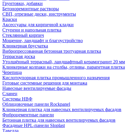
Грунтовки, добавки
Бетоноремонтные растворы
СВП, отрезные диски, инструменты
Краски
Аксессуары для кирпичной кладки
Ступени и напольная плитка
Cтеклянный кирпич
Мощение, ландшафт и благоустройство
Клинкерная брусчатка
Вибропрессованная бетонная тротуарная плитка
Террасная доска
Утолщённый террасный, ландшафтный керамогранит 20 мм
Клинкерные колпаки на столбы, отливы, парапетная плитка
Черепица
Кислотоупорная плитка промышленного назначения
Готовые системные решения для монтажа
Навесные вентилируемые фасады
Сланец
Системы НВФ
Облицовочные панели Rockpanel
Клинкерная плитка для навесных вентилируемых фасадов
Фиброцементные панели
Бетонная плитка для навесных вентилируемых фасадов
Фасадные HPL-панели Sloplast
Тавелла