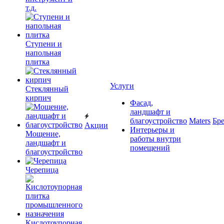
т.д.
Ступени и
напольная
плитка
Услуги
Cтеклянный
кирпич
Фасад,
ландшафт и
благоустройство
Maters
Бр
Акции
Интерьеры и
Мощение,
работы внутри
ландшафт и
помещений
благоустройство
Черепица
Кислотоупорная