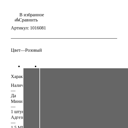
В избранное
Сравнить
Артикул:
1016081
Цвет
—
Розовый
Характеристики
Наличие образца в шоу-руме
—
Да
Минимальная партия
—
1 штука
Адгезия
—
1,5 МПа