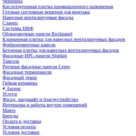
Черепица
Кислотоупорная плитка промышленного назначения
Готовые системные решения для монтажа
Навесные вентилируемые фасады
Сланец
Системы НВФ
Облицовочные панели Rockpanel
Клинкерная плитка для навесных вентилируемых фасадов
Фиброцементные панели
Бетонная плитка для навесных вентилируемых фасадов
Фасадные HPL-панели Sloplast
Тавелла
Реечные фасадные панели Legro
Фасадные термопанели
Фасадный декор
Гибкая керамика
Акции
Услуги
Фасад, ландшафт и благоустройство
Интерьеры и работы внутри помещений
Maters
Бренды
Оплата и доставка
Условия оплаты
Условия доставки