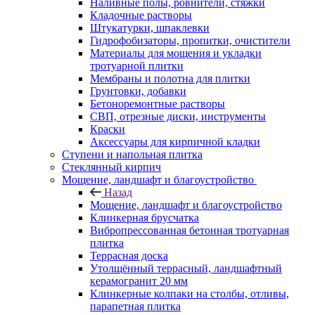
Наливные полы, ровнители, стяжки
Кладочные растворы
Штукатурки, шпаклевки
Гидрофобизаторы, пропитки, очистители
Материалы для мощения и укладки
тротуарной плитки
Мембраны и полотна для плитки
Грунтовки, добавки
Бетоноремонтные растворы
СВП, отрезные диски, инструменты
Краски
Аксессуары для кирпичной кладки
Ступени и напольная плитка
Cтеклянный кирпич
Мощение, ландшафт и благоустройство
Назад
Мощение, ландшафт и благоустройство
Клинкерная брусчатка
Вибропрессованная бетонная тротуарная
плитка
Террасная доска
Утолщённый террасный, ландшафтный
керамогранит 20 мм
Клинкерные колпаки на столбы, отливы,
парапетная плитка