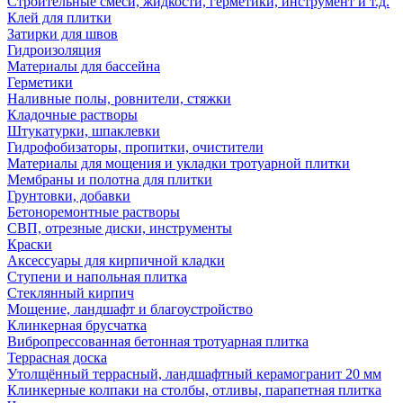
Строительные смеси, жидкости, герметики, инструмент и т.д.
Клей для плитки
Затирки для швов
Гидроизоляция
Материалы для бассейна
Герметики
Наливные полы, ровнители, стяжки
Кладочные растворы
Штукатурки, шпаклевки
Гидрофобизаторы, пропитки, очистители
Материалы для мощения и укладки тротуарной плитки
Мембраны и полотна для плитки
Грунтовки, добавки
Бетоноремонтные растворы
СВП, отрезные диски, инструменты
Краски
Аксессуары для кирпичной кладки
Ступени и напольная плитка
Cтеклянный кирпич
Мощение, ландшафт и благоустройство
Клинкерная брусчатка
Вибропрессованная бетонная тротуарная плитка
Террасная доска
Утолщённый террасный, ландшафтный керамогранит 20 мм
Клинкерные колпаки на столбы, отливы, парапетная плитка