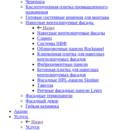
Черепица
Кислотоупорная плитка промышленного
назначения
Готовые системные решения для монтажа
Навесные вентилируемые фасады
Назад
Навесные вентилируемые фасады
Сланец
Системы НВФ
Облицовочные панели Rockpanel
Клинкерная плитка для навесных
вентилируемых фасадов
Фиброцементные панели
Бетонная плитка для навесных
вентилируемых фасадов
Фасадные HPL-панели Sloplast
Тавелла
Реечные фасадные панели Legro
Фасадные термопанели
Фасадный декор
Гибкая керамика
Акции
Услуги
Назад
Услуги