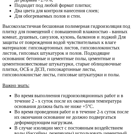
Подходит под любой формат плитки;
Два цвета для контроля нанесения слоев;
Для обогреваемых полов и стен.
Высокоэластичная бесшовная полимерная гидроизоляция под
плитку для помещений с повышенной влажностью - ванных
комнат, душевых, санузлов, кухонь, балконов и лоджий Для
защиты от повреждения водой чувствительных к влаге
материалов: гипсокартонных листов, гипсоволокнистых
листов, гипсовых штукатурок и полов. Подходящие
основания: бетонные и цементные полы, цементные и
цементноизвестковые штукатурки, старые облицовочные
плитки, ОСБ и ДСП, гипсокартонные листы,
гипсоволокнистые листы, гипсовые штукатурки и полы.
Важно знать:
Во время выполнения гидроизоляционных работ и в
течение 2 - х суток после их окончания температура
основания должна быть не ниже +5°С.
Во время проведения работ и в течение 2-х суток после
их окончания основание не должно подвергаться
деформирующим нагрузкам.
В случае изоляции мест с постоянным воздействием
воды (бассейны, резервуары) использовать цементный