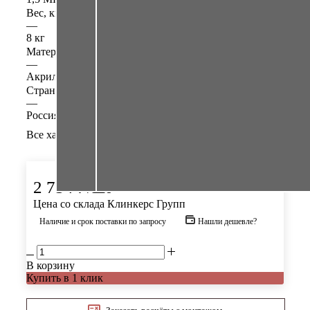
Вес, кг
—
8 кг
Материал (основной компонент)
—
Акрил
Страна производства
—
Россия
Все характеристики
2 754
₽
/шт
Цена со склада Клинкерс Групп
Наличие и срок поставки по запросу
Нашли дешевле?
В корзину
Купить в 1 клик