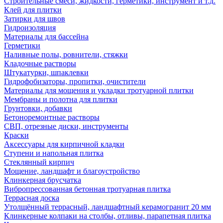
Строительные смеси, жидкости, герметики, инструмент и т.д.
Клей для плитки
Затирки для швов
Гидроизоляция
Материалы для бассейна
Герметики
Наливные полы, ровнители, стяжки
Кладочные растворы
Штукатурки, шпаклевки
Гидрофобизаторы, пропитки, очистители
Материалы для мощения и укладки тротуарной плитки
Мембраны и полотна для плитки
Грунтовки, добавки
Бетоноремонтные растворы
СВП, отрезные диски, инструменты
Краски
Аксессуары для кирпичной кладки
Ступени и напольная плитка
Cтеклянный кирпич
Мощение, ландшафт и благоустройство
Клинкерная брусчатка
Вибропрессованная бетонная тротуарная плитка
Террасная доска
Утолщённый террасный, ландшафтный керамогранит 20 мм
Клинкерные колпаки на столбы, отливы, парапетная плитка