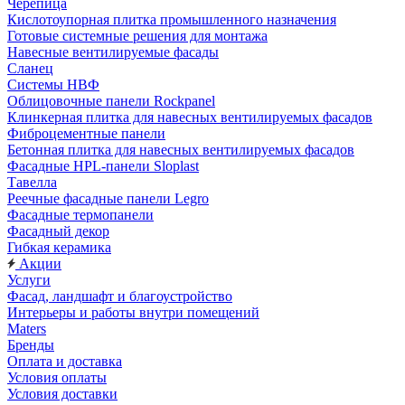
Черепица
Кислотоупорная плитка промышленного назначения
Готовые системные решения для монтажа
Навесные вентилируемые фасады
Сланец
Системы НВФ
Облицовочные панели Rockpanel
Клинкерная плитка для навесных вентилируемых фасадов
Фиброцементные панели
Бетонная плитка для навесных вентилируемых фасадов
Фасадные HPL-панели Sloplast
Тавелла
Реечные фасадные панели Legro
Фасадные термопанели
Фасадный декор
Гибкая керамика
Акции
Услуги
Фасад, ландшафт и благоустройство
Интерьеры и работы внутри помещений
Maters
Бренды
Оплата и доставка
Условия оплаты
Условия доставки