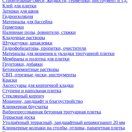
Строительные смеси, жидкости, герметики, инструмент и т.д.
Клей для плитки
Затирки для швов
Гидроизоляция
Материалы для бассейна
Герметики
Наливные полы, ровнители, стяжки
Кладочные растворы
Штукатурки, шпаклевки
Гидрофобизаторы, пропитки, очистители
Материалы для мощения и укладки тротуарной плитки
Мембраны и полотна для плитки
Грунтовки, добавки
Бетоноремонтные растворы
СВП, отрезные диски, инструменты
Краски
Аксессуары для кирпичной кладки
Ступени и напольная плитка
Cтеклянный кирпич
Мощение, ландшафт и благоустройство
Клинкерная брусчатка
Вибропрессованная бетонная тротуарная плитка
Террасная доска
Утолщённый террасный, ландшафтный керамогранит 20 мм
Клинкерные колпаки на столбы, отливы, парапетная плитка