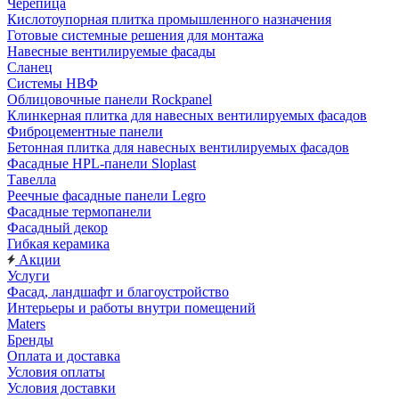
Черепица
Кислотоупорная плитка промышленного назначения
Готовые системные решения для монтажа
Навесные вентилируемые фасады
Сланец
Системы НВФ
Облицовочные панели Rockpanel
Клинкерная плитка для навесных вентилируемых фасадов
Фиброцементные панели
Бетонная плитка для навесных вентилируемых фасадов
Фасадные HPL-панели Sloplast
Тавелла
Реечные фасадные панели Legro
Фасадные термопанели
Фасадный декор
Гибкая керамика
Акции
Услуги
Фасад, ландшафт и благоустройство
Интерьеры и работы внутри помещений
Maters
Бренды
Оплата и доставка
Условия оплаты
Условия доставки